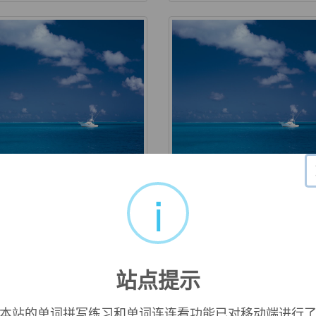
ony
agrarian
i
 苦恼；极大的痛苦；临死的挣
adj. 土地的；耕地的；有
的
站点提示
本站的单词拼写练习和单词连连看功能已对移动端进行