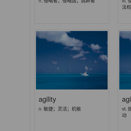
n. 侵略者；侵略国；挑衅者
vt
法
agility
agi
n. 敏捷；灵活；机敏
vt
动