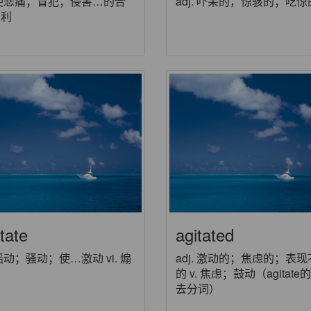
. 使悲痛；冒犯；侵害…的合
adj. 吓呆的，惊骇的；吃惊
权利
tate
agitated
. 摇动；骚动；使…激动 vi. 煽
adj. 激动的；焦虑的；表
的 v. 焦虑；鼓动（agitate
去分词）