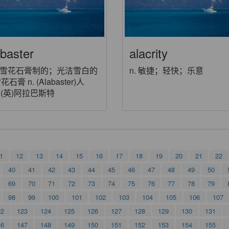
abaster
alacrity
j. 雪花石膏制的；光洁雪白的
n. 敏捷；轻快；乐意
雪花石膏 n. (Alabaster)人
(英)阿拉巴斯特
1
12
13
14
15
16
17
18
19
20
21
22
40
41
42
43
44
45
46
47
48
49
50
69
70
71
72
73
74
75
76
77
78
79
98
99
100
101
102
103
104
105
106
107
22
123
124
125
126
127
128
129
130
131
46
147
148
149
150
151
152
153
154
155