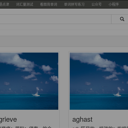
语点津
词汇量测试
看图背单词
单词拼写练习
公众号
小程序
grieve
aghast