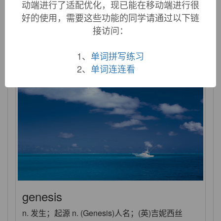
动端进行了适配优化，现已能在移动端进行很
generosity
好的使用，需要这些功能的同学请通过以下链
接访问：
n. 慷慨，大方；宽宏大量
1、
单词拼写练习
2、
单词连连看
genesis
n. 发生；起源 n. (Genesis)人名；(英)吉妮西丝