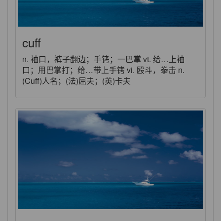
cuff
n. 袖口，裤子翻边；手铐；一巴掌 vt. 给…上袖
口；用巴掌打；给…带上手铐 vi. 殴斗，拳击 n.
(Cuff)人名；(法)屈夫；(英)卡夫