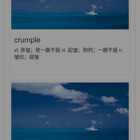
crumple
vt. 弄皱；使一蹶不振 vi. 起皱；倒坍；一蹶不振 n.
皱纹；褶皱