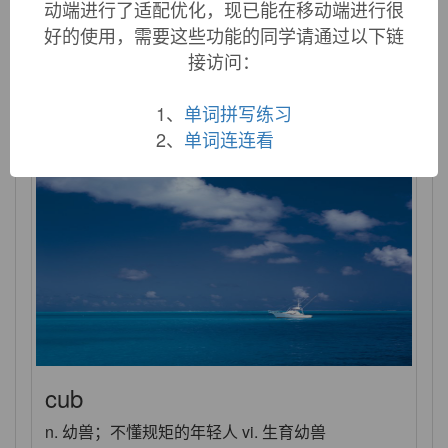
动端进行了适配优化，现已能在移动端进行很
cryptic
好的使用，需要这些功能的同学请通过以下链
接访问：
adj. 神秘的，含义模糊的；[动] 隐藏的
1、
单词拼写练习
2、
单词连连看
cub
n. 幼兽；不懂规矩的年轻人 vi. 生育幼兽