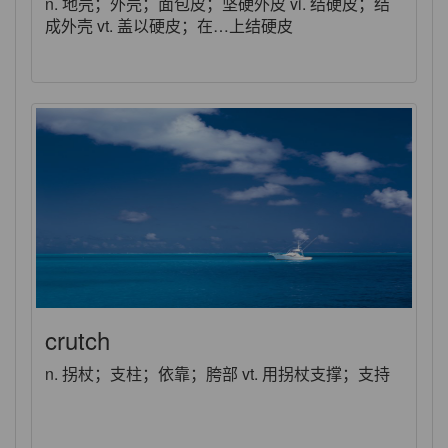
n. 地壳；外壳；面包皮；坚硬外皮 vi. 结硬皮；结
成外壳 vt. 盖以硬皮；在…上结硬皮
crutch
n. 拐杖；支柱；依靠；胯部 vt. 用拐杖支撑；支持