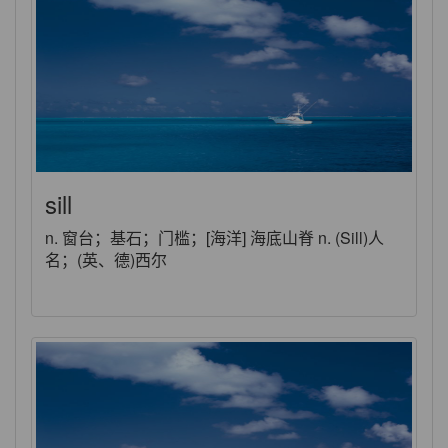
sill
n. 窗台；基石；门槛；[海洋] 海底山脊 n. (Sill)人
名；(英、德)西尔