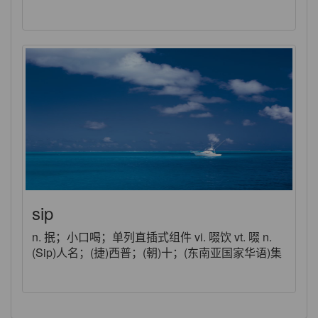
sip
n. 抿；小口喝；单列直插式组件 vi. 啜饮 vt. 啜 n.
(Sip)人名；(捷)西普；(朝)十；(东南亚国家华语)集