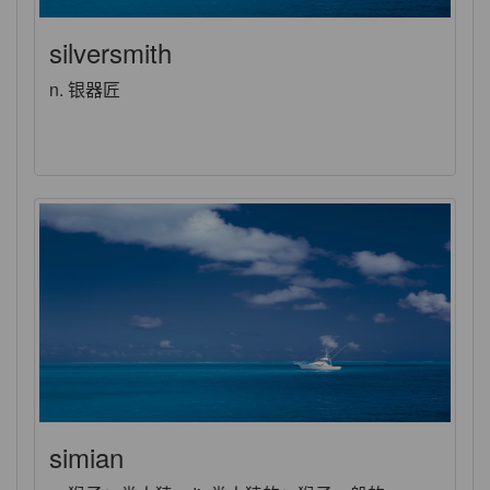
silversmith
n. 银器匠
simian