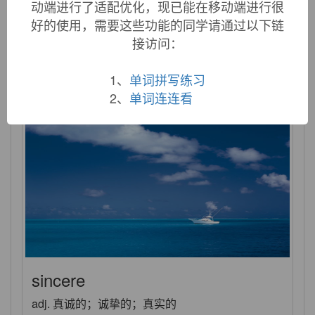
动端进行了适配优化，现已能在移动端进行很
simultaneous
好的使用，需要这些功能的同学请通过以下链
接访问：
adj. 同时的；联立的；同时发生的 n. 同时译员
1、
单词拼写练习
2、
单词连连看
sincere
adj. 真诚的；诚挚的；真实的