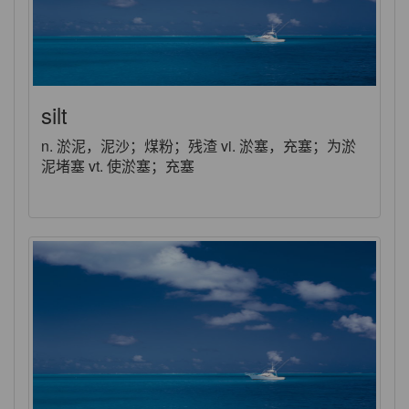
silt
n. 淤泥，泥沙；煤粉；残渣 vi. 淤塞，充塞；为淤
泥堵塞 vt. 使淤塞；充塞