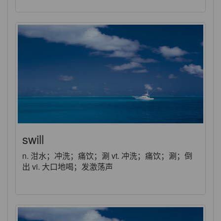
swill
n. 泔水；冲洗；痛饮；涮 vt. 冲洗；痛饮；涮；倒
出 vi. 大口地喝；发激荡声