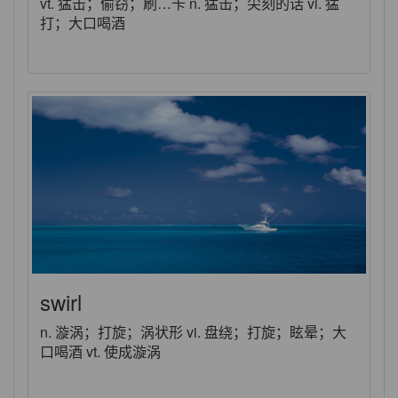
vt. 猛击；偷窃；刷…卡 n. 猛击；尖刻的话 vi. 猛
打；大口喝酒
swirl
n. 漩涡；打旋；涡状形 vi. 盘绕；打旋；眩晕；大
口喝酒 vt. 使成漩涡