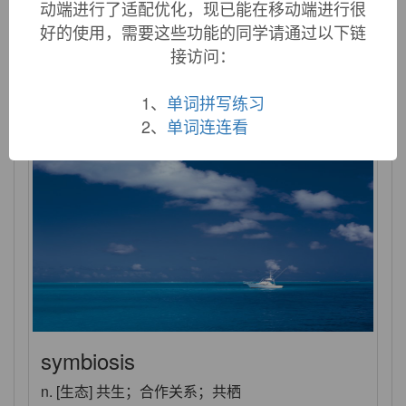
动端进行了适配优化，现已能在移动端进行很
syllabus
好的使用，需要这些功能的同学请通过以下链
接访问：
n. 教学大纲，摘要；课程表
1、
单词拼写练习
2、
单词连连看
symbiosis
n. [生态] 共生；合作关系；共栖