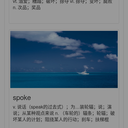
vt. 溺爱；糟蹋；破坏；掠夺 vi. 掠夺；变坏；腐败
n. 次品；奖品
spoke
v. 说话（speak的过去式）；为…装轮辐；说；演
说；从某种观点来说 n. （车轮的）辐条；轮辐；破
坏某人的计划；阻挠某人的行动；刹车；扶梯棍