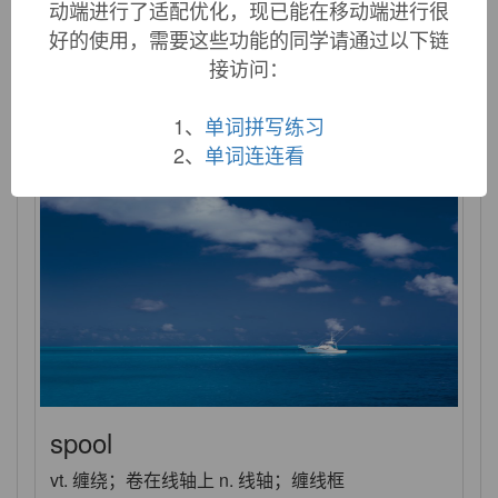
动端进行了适配优化，现已能在移动端进行很
spoof
好的使用，需要这些功能的同学请通过以下链
接访问：
vt. 哄骗；戏弄；对…作幽默讽刺 vi. 行骗；开玩笑
n. 诳骗；愚弄；戏弄；讽刺性文章 adj. 哄骗的 n.
(Spoof)人名；(芬、瑞典)斯波夫
1、
单词拼写练习
2、
单词连连看
spool
vt. 缠绕；卷在线轴上 n. 线轴；缠线框