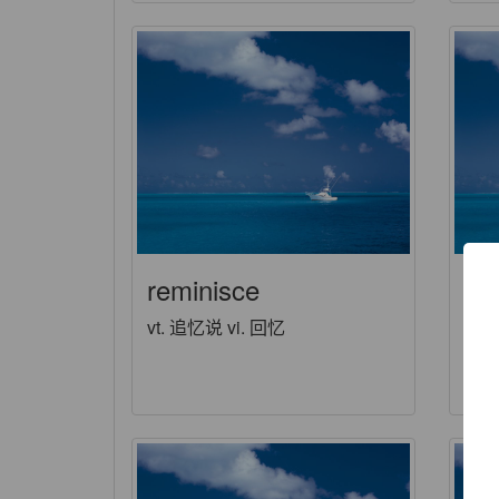
reminisce
re
vt. 追忆说 vi. 回忆
ad