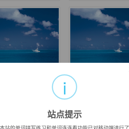
miss
remission
i
j. 怠慢的；迟缓的；不小心的
n. 缓解；宽恕；豁免
站点提示
本站的单词拼写练习和单词连连看功能已对移动端进行