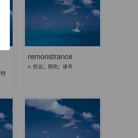
功
remonstrance
n. 抗议；规劝；谏书
南特