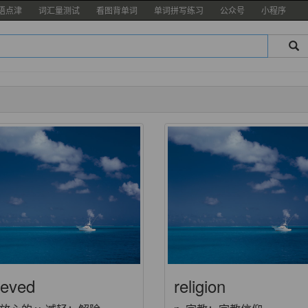
语点津
词汇量测试
看图背单词
单词拼写练习
公众号
小程序
ieved
religion