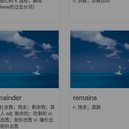
. 放心的 v. 减轻；解除
n. 宗教；宗教信仰
elieve的过去分词）
mainder
remains
 [数] 余数，残余；剩余物；其
n. 残余；遗骸
人 adj. 剩余的；吃剩的 vt.
出售；削价出售 vi. 廉价出
；削价出售