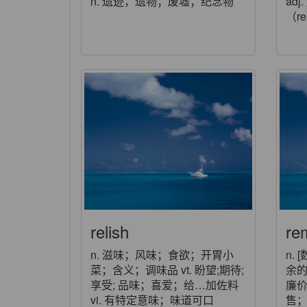
n. 遗迹，遗物；废墟；纪念物
adj
（r
relish
re
n. 滋味；风味；食欲；开胃小
n.
菜；含义；调味品 vt. 盼望;期待;
余的
享受; 品味；喜爱；给…加佐料
廉价
vi. 有特定意味；味道可口
售