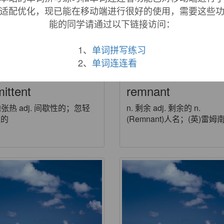
适配优化，现已能在移动端进行很好的使用，需要这些
能的同学请通过以下链接访问：
1、
单词拼写练习
2、
单词连连看
ittent
remnant
 弛张热 adj. 间歇性的；忽轻
n. 剩余 adj. 剩余的 n.
重的
(Remnant)人名；(英)雷姆