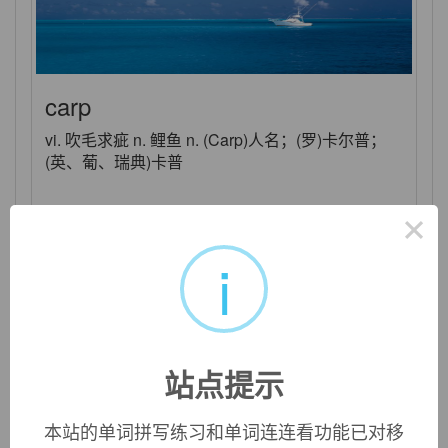
carp
vi. 吹毛求疵 n. 鲤鱼 n. (Carp)人名；(罗)卡尔普；
(英、葡、瑞典)卡普
×
i
站点提示
本站的单词拼写练习和单词连连看功能已对移