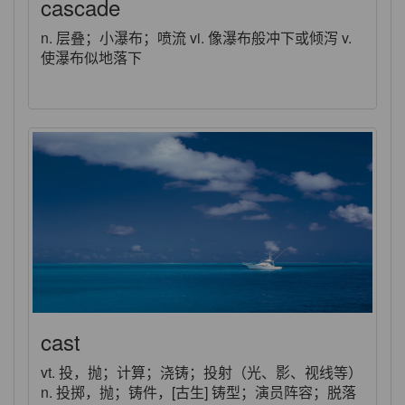
cascade
n. 层叠；小瀑布；喷流 vi. 像瀑布般冲下或倾泻 v.
使瀑布似地落下
cast
vt. 投，抛；计算；浇铸；投射（光、影、视线等）
n. 投掷，抛；铸件，[古生] 铸型；演员阵容；脱落