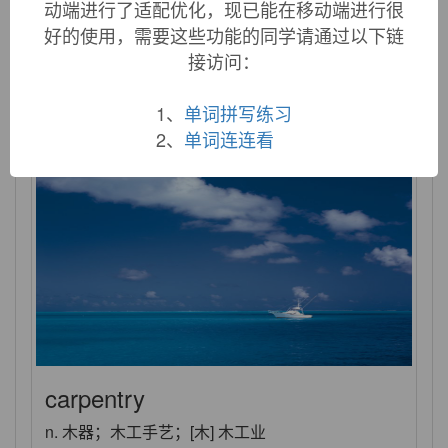
动端进行了适配优化，现已能在移动端进行很
carpenter
好的使用，需要这些功能的同学请通过以下链
接访问：
n. 木匠，木工 vi. 当木匠，做木匠工作 vt. 制作 n.
(Carpenter)人名；(英、葡、法)卡彭特
1、
单词拼写练习
2、
单词连连看
carpentry
n. 木器；木工手艺；[木] 木工业