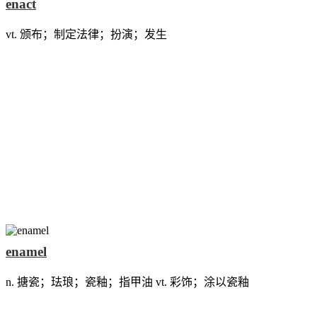
enact
vt. 颁布；制定法律；扮演；发生
enamel
n. 搪瓷；珐琅；瓷釉；指甲油 vt. 彩饰；涂以瓷釉