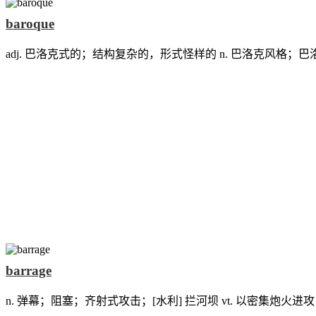
baroque
adj. 巴洛克式的；结构复杂的，形式怪样的 n. 巴洛克风格；
barrage
n. 弹幕；阻塞；齐射式攻击；[水利] 拦河坝 vt. 以密集炮火进攻 vi