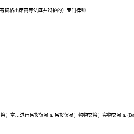
；（英）（有资格出席高等法庭并辩护的）专门律师
换；拿…进行易货贸易 n. 易货贸易；物物交换；实物交易 n. (Bart