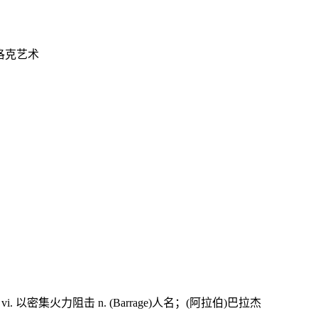
巴洛克艺术
. 以密集火力阻击 n. (Barrage)人名；(阿拉伯)巴拉杰