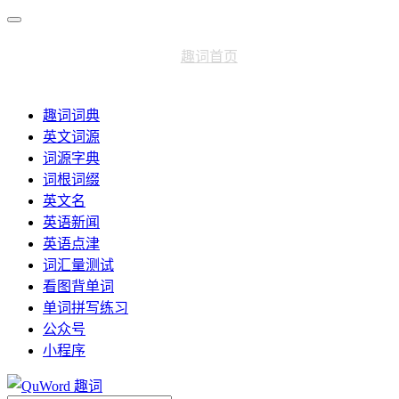
趣词首页
趣词词典
英文词源
词源字典
词根词缀
英文名
英语新闻
英语点津
词汇量测试
看图背单词
单词拼写练习
公众号
小程序