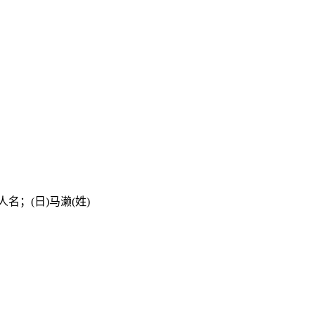
e)人名；(日)马濑(姓)