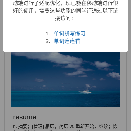
动端进行了适配优化，现已能在移动端进行很
restraint
好的使用，需要这些功能的同学请通过以下链
接访问：
n. 抑制，克制；约束
1、
单词拼写练习
2、
单词连连看
resume
n. 摘要；[管理] 履历，简历 vt. 重新开始，继续；恢