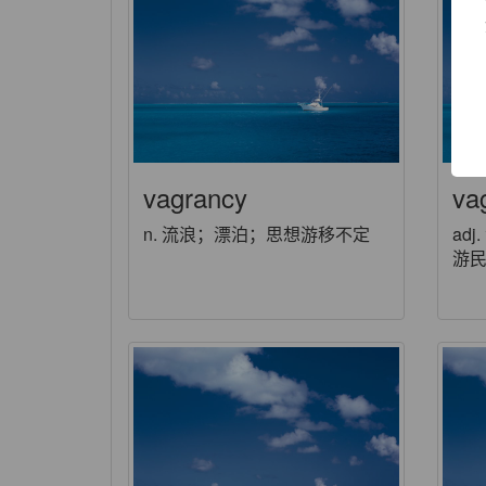
vagrancy
va
n. 流浪；漂泊；思想游移不定
ad
游