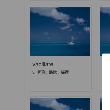
vacillate
va
vi. 犹豫；踌躇；摇摆
ad
意