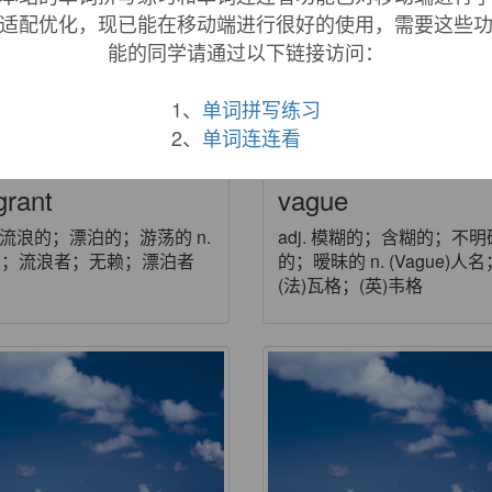
适配优化，现已能在移动端进行很好的使用，需要这些
能的同学请通过以下链接访问：
1、
单词拼写练习
2、
单词连连看
grant
vague
j. 流浪的；漂泊的；游荡的 n.
adj. 模糊的；含糊的；不明
民；流浪者；无赖；漂泊者
的；暧昧的 n. (Vague)人名
(法)瓦格；(英)韦格