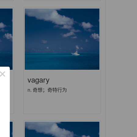
×
vagary
荡
n. 奇想；奇特行为
子；
了