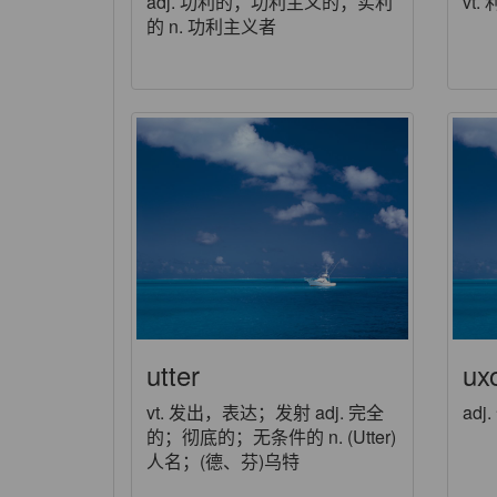
adj. 功利的；功利主义的；实利
vt.
的 n. 功利主义者
utter
ux
vt. 发出，表达；发射 adj. 完全
ad
的；彻底的；无条件的 n. (Utter)
人名；(德、芬)乌特