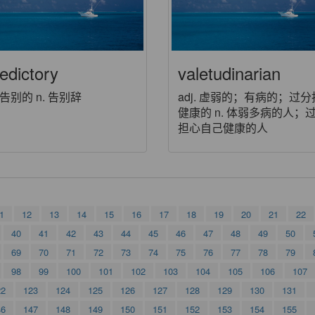
edictory
valetudinarian
. 告别的 n. 告别辞
adj. 虚弱的；有病的；过
健康的 n. 体弱多病的人；
担心自己健康的人
1
12
13
14
15
16
17
18
19
20
21
22
40
41
42
43
44
45
46
47
48
49
50
69
70
71
72
73
74
75
76
77
78
79
98
99
100
101
102
103
104
105
106
107
22
123
124
125
126
127
128
129
130
131
46
147
148
149
150
151
152
153
154
155