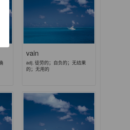
功
vain
确
adj. 徒劳的；自负的；无结果
；
的；无用的