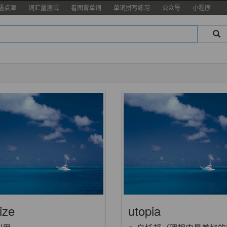
语点津
词汇量测试
看图背单词
单词拼写练习
公众号
小程序
lize
utopia