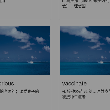
 利用
n. 乌托邦（理想中最美好
会）；理想国
orious
vaccinate
j. 怕老婆的；溺爱妻子的
vi. 接种疫苗 vt. 给…注射疫苗
被接种牛痘者