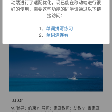
动端进行了适配优化，现已能在移动端进行很
tutelage
好的使用，需要这些功能的同学请通过以下链
接访问：
n. 监护；指导
1、
单词拼写练习
2、
单词连连看
tutor
vt. 辅导；约束 n. 导师；家庭教师；助教 vi. 当家庭