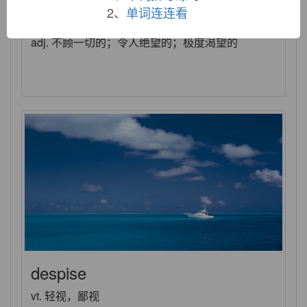
2、
单词连连看
desperate
adj. 不顾一切的；令人绝望的；极度渴望的
despise
vt. 轻视，鄙视