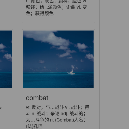
n. 颜色；肤色；颜料；脸色 vt.
粉饰；给...涂颜色；歪曲 vi. 变
色；获得颜色
combat
头
vt. 反对；与…战斗 vi. 战斗；搏
斗 n. 战斗；争论 adj. 战斗的；
为…斗争的 n. (Combat)人名；
(法)孔巴