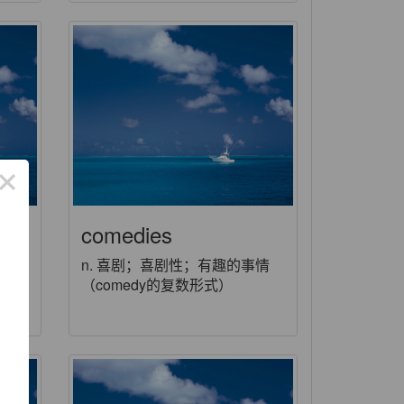
×
comedies
；变
n. 喜剧；喜剧性；有趣的事情
满
（comedy的复数形式）
e)人
梅
了
功