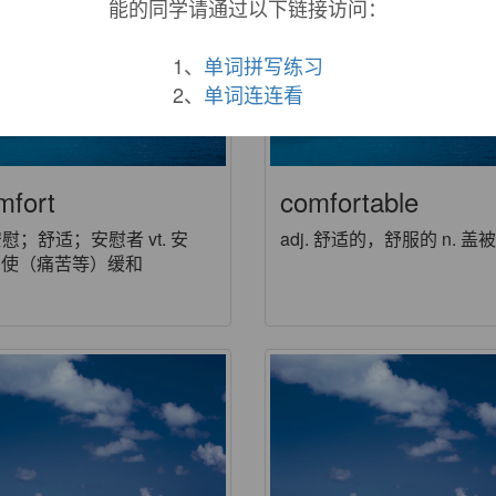
能的同学请通过以下链接访问：
1、
单词拼写练习
2、
单词连连看
mfort
comfortable
 安慰；舒适；安慰者 vt. 安
adj. 舒适的，舒服的 n. 盖被
；使（痛苦等）缓和