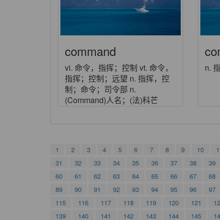
command
co
vi. 命令，指挥；控制 vt. 命令，
n.
指挥；控制；远望 n. 指挥，控
制；命令；司令部 n.
(Command)人名；(法)科芒
1
2
3
4
5
6
7
8
9
10
1
31
32
33
34
35
36
37
38
39
60
61
62
63
64
65
66
67
68
89
90
91
92
93
94
95
96
97
115
116
117
118
119
120
121
1
139
140
141
142
143
144
145
1