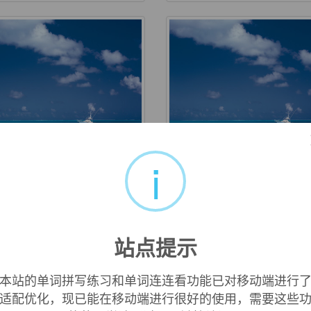
i
mbine
come
. 使化合；使联合，使结合 vi.
vi. 来；开始；出现；发生
，结合；化合 n. 联合收割
成；到达 vt. 做；假装；将
；联合企业
（…岁） int. 嗨！ n. (Com
站点提示
名；(英)科姆；(阿尔巴)乔
本站的单词拼写练习和单词连连看功能已对移动端进行
适配优化，现已能在移动端进行很好的使用，需要这些