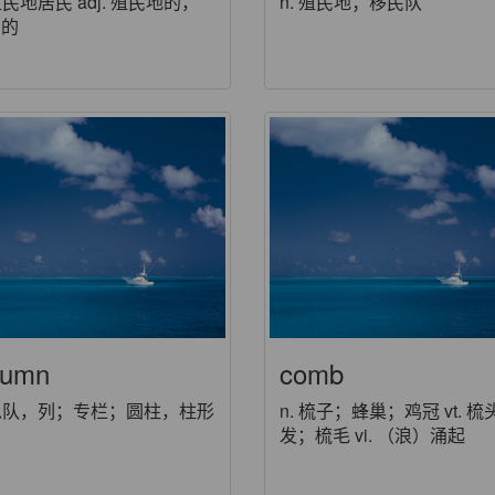
 殖民地居民 adj. 殖民地的，
n. 殖民地；移民队
民的
lumn
comb
 纵队，列；专栏；圆柱，柱形
n. 梳子；蜂巢；鸡冠 vt. 梳
发；梳毛 vi. （浪）涌起