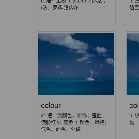
n. 陆军上校 n. (Colonel)人名；
n.
(法、罗)科洛内尔
殖
colour
co
vt. 把…涂颜色，粉饰；歪曲；
n.
使脸红 vi. 变色 n. 颜色；风格；
物
气色，面色；外貌