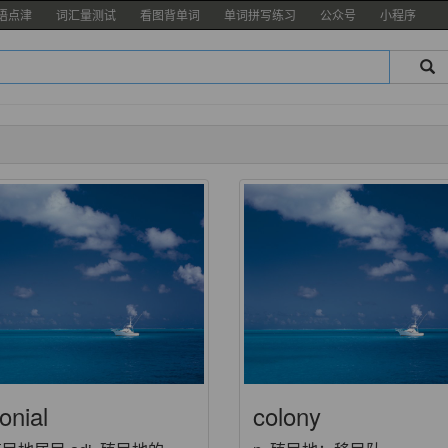
语点津
词汇量测试
看图背单词
单词拼写练习
公众号
小程序
onial
colony