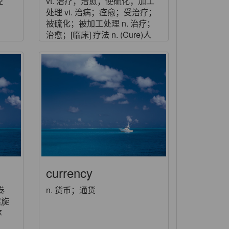
控
vt. 治疗；治愈；使硫化；加工
处理 vi. 治病；痊愈；受治疗；
被硫化；被加工处理 n. 治疗；
治愈；[临床] 疗法 n. (Cure)人
名；(罗)库雷；(法)屈尔；(英)丘
尔；(塞)楚雷
currency
卷
n. 货币；通货
螺旋
尔