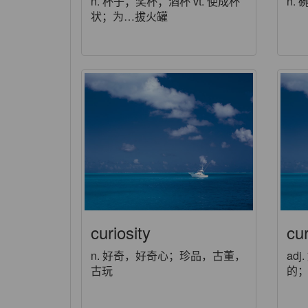
n. 杯子；奖杯；酒杯 vt. 使成杯
n.
状；为…拔火罐
curiosity
cu
n. 好奇，好奇心；珍品，古董，
ad
古玩
的