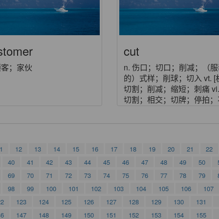
stomer
cut
 顾客；家伙
n. 伤口；切口；削减；（
的）式样；削球；切入 vt. [
切割；削减；缩短；刺痛 vi. 
切割；相交；切牌；停拍；
席 adj. 割下的；雕过的；
1
12
13
14
15
16
17
18
19
20
21
22
40
41
42
43
44
45
46
47
48
49
50
69
70
71
72
73
74
75
76
77
78
79
98
99
100
101
102
103
104
105
106
107
22
123
124
125
126
127
128
129
130
131
46
147
148
149
150
151
152
153
154
155