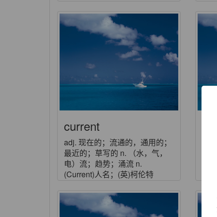
current
cur
adj. 现在的；流通的，通用的；
n. 
最近的；草写的 n. （水，气，
式
电）流；趋势；涌流 n.
(Current)人名；(英)柯伦特