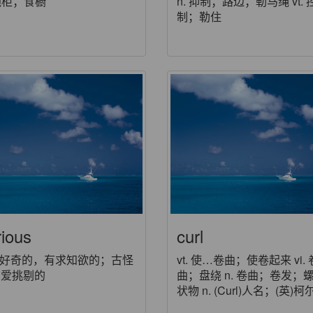
 碗柜；食橱
n. 抑制；路边；勒马绳 vt. 
制；勒住
rious
curl
j. 好奇的，有求知欲的；古怪
vt. 使…卷曲；使卷起来 vi. 
；爱挑剔的
曲；盘绕 n. 卷曲；卷发；
状物 n. (Curl)人名；(英)柯