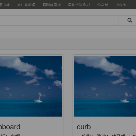
语点津
词汇量测试
看图背单词
单词拼写练习
公众号
小程序
pboard
curb