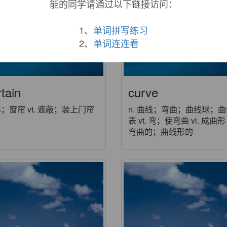
能的同学请通过以下链接访问：
1、
单词拼写练习
2、
单词连连看
tain
curve
 幕；窗帘 vt. 遮蔽；装上门帘
n. 曲线；弯曲；曲线球；
表 vt. 弯；使弯曲 vi. 成曲形 a
弯曲的；曲线形的