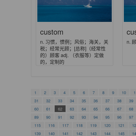
custom
cu
n. 习惯，惯例；风俗；海关，关
n.
税；经常光顾；[总称]（经常性
的）顾客 adj. （衣服等）定做
的，定制的
1
2
3
4
5
6
7
8
9
10
1
31
32
33
34
35
36
37
38
39
60
61
62
63
64
65
66
67
68
89
90
91
92
93
94
95
96
97
115
116
117
118
119
120
121
1
139
140
141
142
143
144
145
1