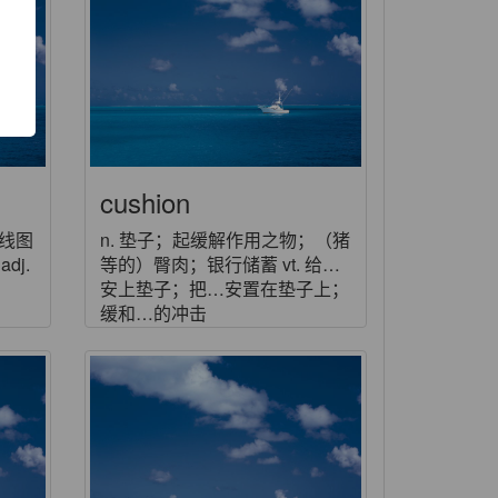
cushion
曲线图
n. 垫子；起缓解作用之物；（猪
dj.
等的）臀肉；银行储蓄 vt. 给…
安上垫子；把…安置在垫子上；
缓和…的冲击