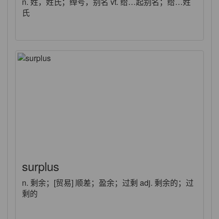
n. 姓，姓氏；绰号，别名 vt. 给…起别名；给…姓
氏
surplus
n. 剩余；[贸易] 顺差；盈余；过剩 adj. 剩余的；过
剩的