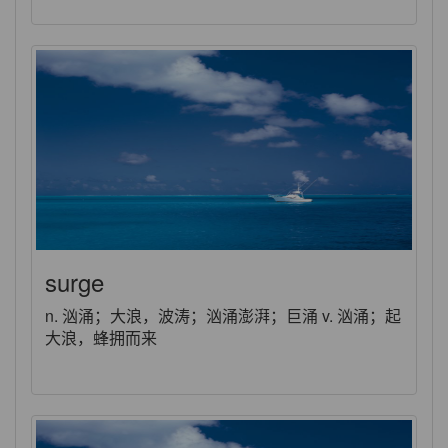
surge
n. 汹涌；大浪，波涛；汹涌澎湃；巨涌 v. 汹涌；起
大浪，蜂拥而来