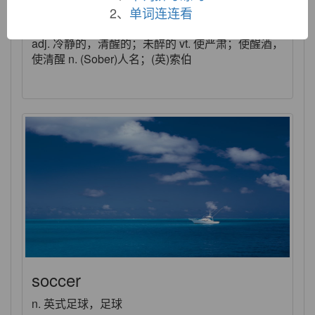
2、
单词连连看
sober
adj. 冷静的，清醒的；未醉的 vt. 使严肃；使醒酒，
使清醒 n. (Sober)人名；(英)索伯
soccer
n. 英式足球，足球