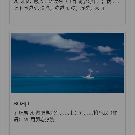
vt. 吸收，吸入；沉浸在（工作或学习中）；使……
上下湿透 vi. 浸泡；渗透 n. 浸；湿透；大雨
soap
n. 肥皂 vt. 将肥皂涂在……上；对……拍马屁（俚
语） vi. 用肥皂擦洗