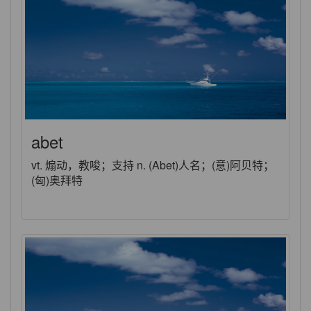
abet
vt. 煽动，教唆；支持 n. (Abet)人名；(意)阿贝特；
(匈)奥拜特