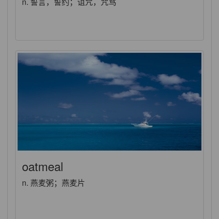
n. 誓言，誓约；诅咒，咒骂
oatmeal
n. 燕麦粥；燕麦片