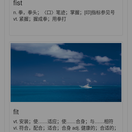
fist
n. 拳，拳头；〈口〉笔迹；掌握；[印]指标参见号
vt. 紧握；握成拳；用拳打
fit
vt. 安装；使……适应；使……合身；与……相符
vi. 符合，配合；适合；合身 adj. 健康的；合适的；