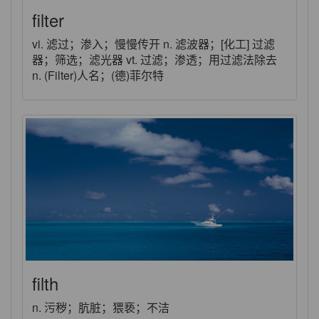
filter
vi. 滤过；渗入；慢慢传开 n. 滤波器；[化工] 过滤
器；筛选；滤光器 vt. 过滤；渗透；用过滤法除去
n. (Filter)人名；(德)菲尔特
filth
n. 污秽；肮脏；猥亵；不洁