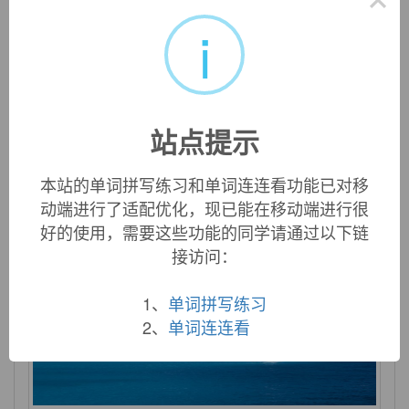
i
file
n. 文件；档案；文件夹；锉刀 vt. 提出；锉；琢
站点提示
磨；把…归档 vi. 列队行进；用锉刀锉 n. (File)人
名；(匈、塞)菲莱
本站的单词拼写练习和单词连连看功能已对移
动端进行了适配优化，现已能在移动端进行很
好的使用，需要这些功能的同学请通过以下链
接访问：
1、
单词拼写练习
2、
单词连连看