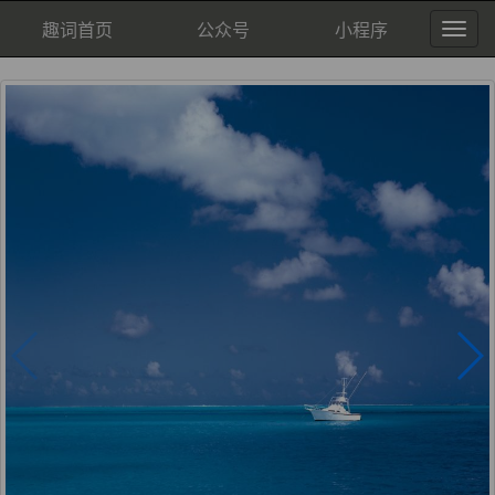
趣词首页
公众号
小程序