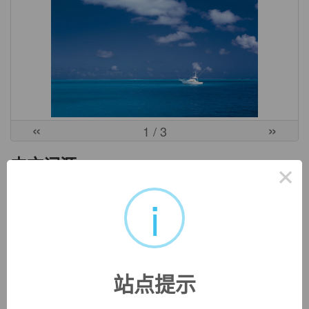
«
»
1
/ 3
中文词源
×
i
accommodate
招待
前缀ac-同ad-. 前缀com-,强调。词根mod, 模式，合适。指使
客人舒服的，招待好的。
站点提示
英文词源