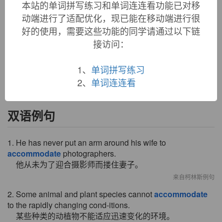
本站的单词拼写练习和单词连连看功能已对移
accommodate (v.)
动端进行了适配优化，现已能在移动端进行很
1530s, from Latin
accomodatus
"suitable," past participle of
好的使用，需要这些功能的同学请通过以下链
accomodare
"make fit, adapt, fit one thing to another," from
接访问：
ad-
"to" (see
ad-
) +
commodare
"make fit," from
commodus
"fit" (see
commode
). Related:
Accommodated
;
1、
单词拼写练习
accommodating
.
2、
单词连连看
双语例句
1. He has never put an arm around his wife to
accommodate
photographers.
他从未为了迎合摄影师而搂住妻子。
来自柯林斯例句
2. Some animal and plant species cannot
accommodate
to the rapidly changing cond-itions.
某些种类的动植物不能适应迅速变化的环境。