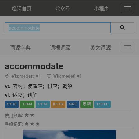
趣词首页
公众号
小程序
词源字典
词根词缀
英文词源
accommodate
英 [ə'kɒmədeɪt]
美 [ə'kɑmədet]
vt.
容纳；使适应；供应；调解
vi.
适应；调解
CET6
TEM4
CET4
IELTS
GRE
考 研
TOEFL
使用频率:
星级词汇: