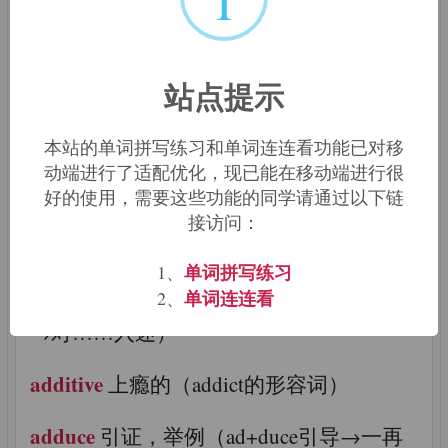
accentuate
强制（ac+cent唱歌→一再唱出
→强调）
站点提示
accumulate
积累（ac+cumul堆积+ate→堆
本站的单词拼写练习和单词连连看功能已对移
积起来→积累）
动端进行了适配优化，现已能在移动端进行很
好的使用，需要这些功能的同学请通过以下链
accustom
使习惯（ac+custom习俗→习惯
接访问：
习俗）
单词拼写练习
1、
单词连连看
addict
2、
上瘾，入迷（ad+dict说→一再说起
→对……入迷）
additive
上瘾的（addict的形容词）
adduce
引证，举例（ad+duce引导→一再