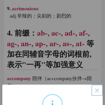
9.
acrimonious
adj.辛辣的；尖刻的；剧烈的
前缀：
ab-, ac-, ad-, af-,
ag-, an-, ap-, ar-, as-, at-
等
加在同辅音字母的词根前,
表示"一再"等加强意义
accompany
陪伴（ac+company伙伴→陪
伴）
×
accelerate
加速（ac+celer速度→一再增加
i
速度）