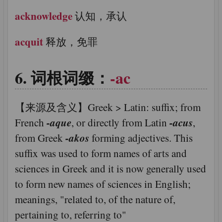
acknowledge
认知，承认
acquit
释放，免罪
词根词缀：
-ac
【来源及含义】Greek > Latin: suffix; from
-aque
-acus
French
, or directly from Latin
,
-akos
from Greek
forming adjectives. This
suffix was used to form names of arts and
sciences in Greek and it is now generally used
to form new names of sciences in English;
meanings, "related to, of the nature of,
pertaining to, referring to"