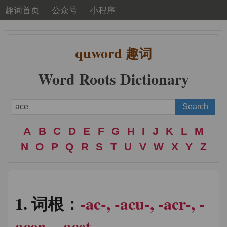
趣词首页
公众号
小程序
quword
趣词
Word Roots Dictionary
A
B
C
D
E
F
G
H
I
J
K
L
M
N
O
P
Q
R
S
T
U
V
W
X
Y
Z
词根：
-ac-, -acu-, -acr-, -
acer-, -acet-