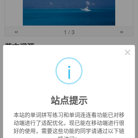
«
»
1
/ 3
英文词源
×
i
geriatrics (n.)
coined 1909 by Austrian-born doctor Ignatz L. Nascher
(1863-1944) in "New York Medical Journal" on the model of
pediatrics
(also see
-ics
), from the same elements found in
geriatric
(q.v.). The correct formation would be
gerontiatrics
.
站点提示
本站的单词拼写练习和单词连连看功能已对移
双语例句
动端进行了适配优化，现已能在移动端进行很
好的使用，需要这些功能的同学请通过以下链