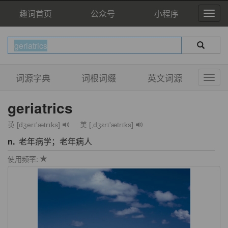
趣词首页
公众号
小程序
词源字典
词根词缀
英文词源
geriatrics
英 [dʒerɪ'ætrɪks]
美 [,dʒɛrɪ'ætrɪks]
n.
老年病学；老年病人
使用频率: