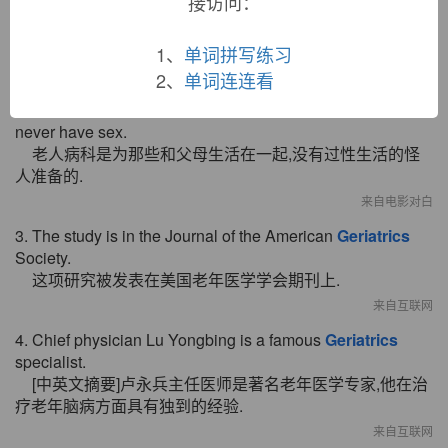
接访问：
1. He will complain about having to spend time with such a
boring bunch of
geriatrics
.
得跟这么一群无聊的老家伙呆在一起，他会满腹牢骚的。
1、
单词拼写练习
来自柯林斯例句
2、
单词连连看
2.
Geriatrics
is for freaks who live with their mothers and
never have sex.
老人病科是为那些和父母生活在一起,没有过性生活的怪
人准备的.
来自电影对白
3. The study is in the Journal of the American
Geriatrics
Society.
这项研究被发表在美国老年医学学会期刊上.
来自互联网
4. Chief physician Lu Yongbing is a famous
Geriatrics
specialist.
[中英文摘要]卢永兵主任医师是著名老年医学专家,他在治
疗老年脑病方面具有独到的经验.
来自互联网