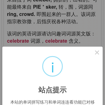
能最终来自
PIE
*
sker,
转，围，词源同
ring, crowd.
即围起来的一群人。该词原
指宗教弥撒，后指庆祝各种活动。
该词的英语词源请访问趣词词源英文版：
celebrate
词源，
celebrate
含义。
×
celebrate
（庆祝）：大
i
量人聚集起来敬拜神灵
站点提示
英语单词
celebrate
来自拉丁语
celebrare
，字面意思是“大量人频繁做
本站的单词拼写练习和单词连连看功能已对移