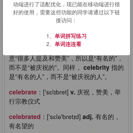
的”，来自
celeber
（频繁的，人口众多
动端进行了适配优化，现已能在移动端进行很
的）。
celebrate
原本是一个宗教术语，
好的使用，需要这些功能的同学请通过以下链
接访问：
指很多人聚集到一起敬拜神灵，通常为了
庆祝神灵的生日。后来其宗教色彩逐渐淡
1、
单词拼写练习
化，可用来表示庆祝任何一件事。但在其
2、
单词连连看
衍生词
celebrated
中，它应该取其原
意“很多人提及和赞美”，所以是“有名的”，
而不是“被庆祝的”。同样，
celebrity
指的
是“有名的人”，而不是“被庆祝的人”。
celebrate
：['sɛlɪbret]
v.
庆祝，赞美，举
行宗教仪式
celebrated
：['sɛlə'bretɪd]
adj.
有名的，
有名望的