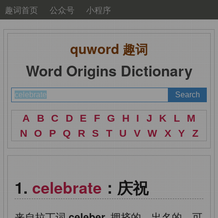
趣词首页
公众号
小程序
quword
趣词
Word Origins Dictionary
A
B
C
D
E
F
G
H
I
J
K
L
M
N
O
P
Q
R
S
T
U
V
W
X
Y
Z
celebrate
：庆祝
来自拉丁词
celeber,
拥挤的，出名的。可