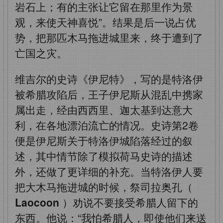
岩石上；有的主张让它留在那里作为景
观，来使天神喜悦”。结果是后一说占优
势，把那匹木马拖进城里来，终于遭到了
亡国之灾。
维吉尔的史诗《伊尼特》，写的是特洛伊
被希腊攻陷后，王子伊尼斯从混乱中携家
属出走，经由西西里、迦太基到达意大
利，在各地漂泊流亡的情况。史诗第2卷
便是伊尼斯关于特洛伊城陷落经过的叙
述，其中情节除了模拟荷马史诗的描述
外，还做了更详细的补充。当特洛伊人要
把大木马拖进城的时候，祭司拉奥孔（
Laocoon
）劝说不要接受希腊人留下的
东西。他说：“我怕希腊人，即使他们来送