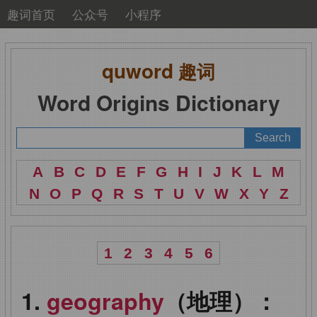
趣词首页
公众号
小程序
quword
趣词
Word Origins Dictionary
A
B
C
D
E
F
G
H
I
J
K
L
M
N
O
P
Q
R
S
T
U
V
W
X
Y
Z
1
2
3
4
5
6
geography
（地理）：