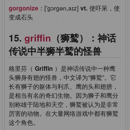
gorgonize
：['gɔrgən,aɪz]
vt.
使吓呆，使
变成石头
griffin
（狮鹫）：神话
传说中半狮半鹫的怪兽
格里芬（
Griffin
）是神话传说中一种鹰
头狮身有翅的怪兽，中文译为“狮鹫”。它
长有狮子的躯体与利爪、鹰的头和翅膀，
是相当有名的奇幻生物。因为狮子和鹰分
别称雄于陆地和天空，狮鹫被认为是非常
厉害的动物。在大量网络游戏中都有狮鹫
这个角色。