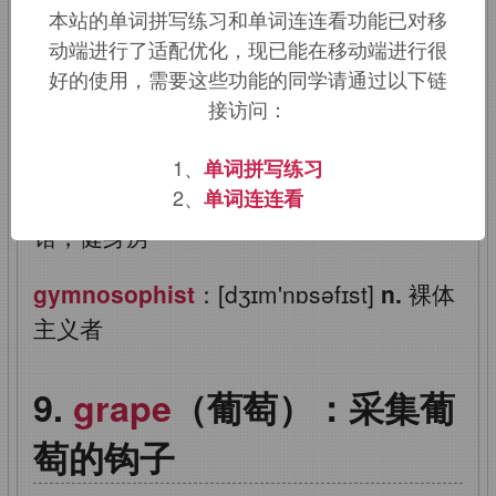
本站的单词拼写练习和单词连连看功能已对移
动端进行了适配优化，现已能在移动端进行很
gymnastic
：[dʒɪm'næstɪk]
adj.
体操
好的使用，需要这些功能的同学请通过以下链
的，体育的
接访问：
gymnast
：['dʒɪmnæst]
n.
体操运动员
1、
单词拼写练习
2、
单词连连看
gymnasium
：[dʒɪm'neɪzɪəm]
n.
体育
馆，健身房
gymnosophist
：[dʒɪm'nɒsəfɪst]
n.
裸体
主义者
grape
（葡萄）：采集葡
萄的钩子