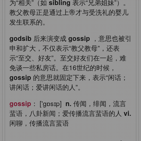
为“相关”（如
sibling
表示“兄弟姐妹”）。
教父教母正是通过上帝才与受洗礼的婴儿
发生联系的。
godsib
后来演变成
gossip
，意思也被引
申和扩大，不仅表示“教父教母”，还表
示“至交、好友”。至交好友们在一起，难
免谈一些私房话。在16世纪的时候，
gossip
的意思就固定下来，表示“闲话；
讲闲话；爱讲闲话的人”。
gossip
： ['gɒsɪp]
n.
传闻，绯闻，流言
蜚语，八卦新闻；爱传播流言蜚语的人
vi.
闲聊，传播流言蜚语