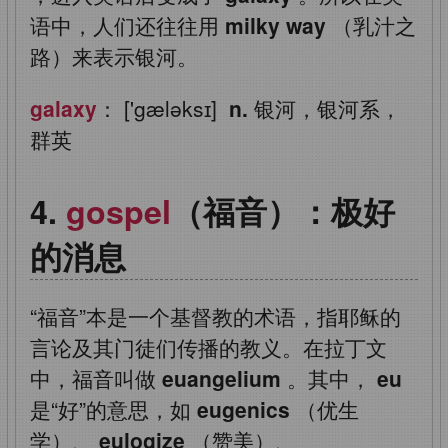
语中，人们还往往用
milky way
（乳汁之
路）来表示银河。
galaxy
： ['gæləksɪ]
n.
银河，银河系，
群英
gospel
（福音）：极好
的消息
“福音”本是一个基督教的术语，指耶稣的
言论及其门徒们传播的教义。在拉丁文
中，福音叫做
euangelium
。其中，
eu
是“好”的意思，如
eugenics
（优生
学）、
eulogize
（赞美）、