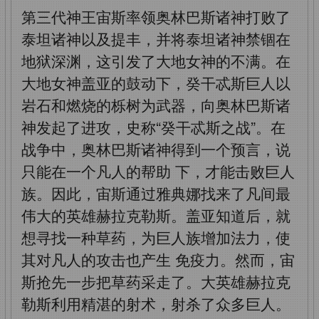
第三代神王宙斯率领奥林巴斯诸神打败了
泰坦诸神以及提丰，并将泰坦诸神禁锢在
地狱深渊，这引发了大地女神的不满。在
大地女神盖亚的鼓动下，癸干忒斯巨人以
岩石和燃烧的栎树为武器，向奥林巴斯诸
神发起了进攻，史称“癸干忒斯之战”。在
战争中，奥林巴斯诸神得到一个预言，说
只能在一个凡人的帮助
下，才能击败巨人
族。因此，宙斯通过雅典娜找来了凡间最
伟大的英雄赫拉克勒斯。盖亚知道后，就
想寻找一种草药，为巨人族增加法力，使
其对凡人的攻击也产生
免疫力。然而，宙
斯抢先一步把草药采走了。大英雄赫拉克
勒斯利用精湛的射术，射杀了众多巨人。