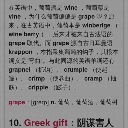
在英语中，葡萄酒是
wine
，葡萄藤是
vine
，为什么葡萄偏偏是
grape
呢？原
来，在古英语中，葡萄本是
winberige
（
wine berry
），后来才被来自古法语的
grape
取代。而
grape
源自古日耳曼语
krappon
，本指采集葡萄的钩子，其根本
词义是“弯曲”。与此同源的英语单词还有
grapnel
（抓钩）、
crumple
（使起
皱）、
crimp
（使卷曲）、
cramp
（抽
筋）、
cripple
（跛子）。
grape
：[greɪp]
n.
葡萄，葡萄酒，葡萄树
Greek gift
：阴谋害人