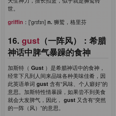
天生神力，擅长扣篮，似乎就是狮鹫转
世。
griffin
：['grɪfɪn]
n.
狮鹫，格里芬
gust
（一阵风）：希腊
神话中脾气暴躁的食神
加斯特（
Gust
）是希腊神话中的食神，
经常下凡到人间来品味各种美味佳肴，因
此英语单词
gust
含有“风味、个人癖好”的
意思。加斯特性情暴躁，如果尝不到美食
就会大发脾气，因此，
gust
又含有“突然
的一阵（风）”的意思。