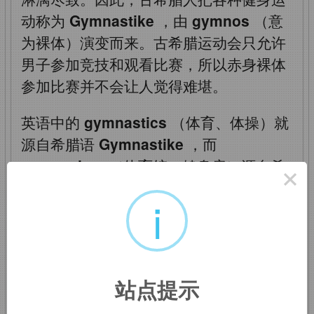
动称为
Gymnastike
，由
gymnos
（意
为裸体）演变而来。古希腊运动会只允许
男子参加竞技和观看比赛，所以赤身裸体
参加比赛并不会让人觉得难堪。
英语中的
gymnastics
（体育、体操）就
源自希腊语
Gymnastike
，而
gymnasium
（体育馆、健身房）源自希
×
腊语
gymnasion
，意思就是进行
i
gymnastics
的场所。词根
gymn
来自
gymnos
，表示“裸体”，如
gymnosophist
（裸体主义者）
站点提示
gymnastics
：[dʒɪm'næstɪks]
n.
体操，
体育