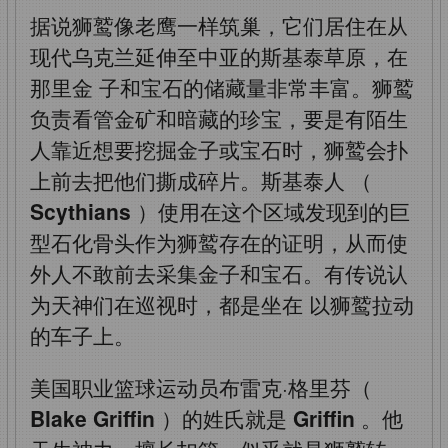
据说狮鹫像老鹰一样筑巢，它们居住在从
现代乌克兰延伸至中亚的斯基泰草原，在
那里金
子和宝石的储藏量非常丰富。狮鹫
负责看管金矿和暗藏的珍宝，要是有陌生
人靠近想要挖掘金子或宝石时，狮鹫会扑
上前去把他们撕成碎片。斯基泰人
（
Scythians
）使用在这个区域发现到的巨
型石化骨头作为狮鹫存在的证明，从而使
外人不敢前去采集金子和宝石。有传说认
为天神们在巡视时，都是坐在
以狮鹫拉动
的车子上。
美国职业篮球运动员布雷克·格里芬（
Blake Griffin
）的姓氏就是
Griffin
。他