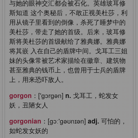
与她的眼神交汇都会被石化。英雄玻耳修
斯知道
这个奥秘后，不敢正视美杜莎，利
用从镜子里看到的倒像，杀死了睡梦中的
美杜莎，带走了她的首级。后来，玻耳修
斯将美杜莎的首级献给了雅典娜。雅典娜
将其嵌
入在自己的盾牌中间。戈耳工三姐
妹的头像常被艺术家描绘在徽章、建筑物
甚至雅典的钱币上，也曾用于士兵的盾牌
上，用来恐吓敌人。
gorgon
：['ɡɔrɡən]
n.
戈耳工，蛇发女
妖，丑陋女人
gorgonian
：[gɔː'gəʊnɪən]
adj.
可怕的，
如蛇发女妖的