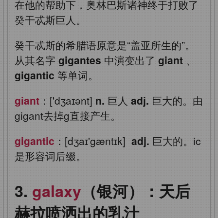
在他的帮助下，奥林巴斯诸神终于打败了
癸干忒斯巨人。
癸干忒斯的希腊语原意是“盖亚所生的”。
从其名字
gigantes
中演变出了
giant
、
gigantic
等单词。
giant
：['dʒaɪənt]
n.
巨人
adj.
巨大的。由
gigant去掉g直接产生。
gigantic
：[dʒaɪ'gæntɪk]
adj.
巨大的。ic
是形容词后缀。
galaxy
（银河）：天后
赫拉喷洒出的乳汁