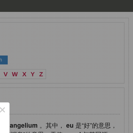
V
W
X
Y
Z
×
做
euangelium
。其中，
eu
是“好”的意思，