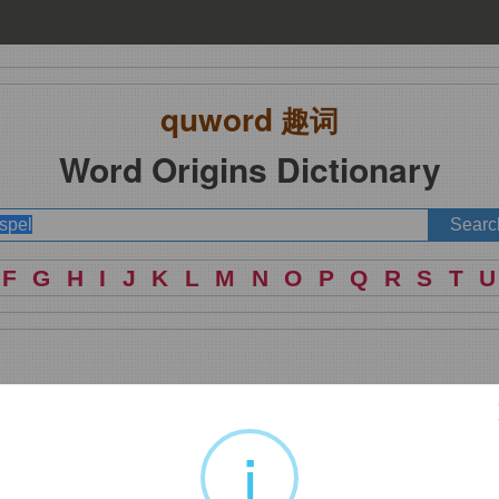
quword
趣词
Word Origins Dictionary
F
G
H
I
J
K
L
M
N
O
P
Q
R
S
T
U
消息
i
言论及其门徒们传播的教义。在拉丁文中，福音叫