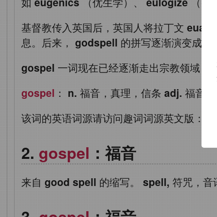
如
eugenics
（优生学）、
eulogize
（赞
基督教传入英国后，英国人将拉丁文
euang
息。后来，
godspell
的拼写逐渐演变成了
gospel
一词现在已经逐渐走出宗教领域，
gospel
：
n.
福音，真理，信条
adj.
福音的
该词的英语词源请访问趣词词源英文版：
go
gospel
：福音
来自
good spell
的缩写。
spell,
符咒，音
gospel
：福音