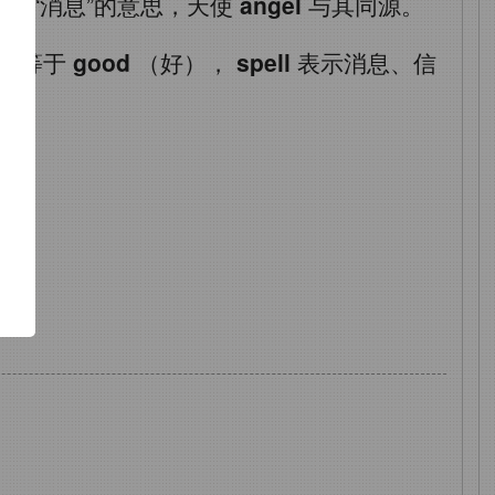
m
是“消息”的意思，天使
angel
与其同源。
d
等于
good
（好），
spell
表示消息、信
了
功