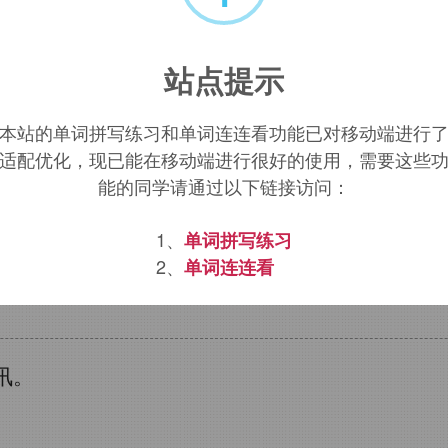
美）、
euphemism
（委婉的词语）；
angeliu
elium
意译为古英语单词
godspell
，其中，
go
站点提示
现代英语中的
gospel
。
本站的单词拼写练习和单词连连看功能已对移动端进行
应用于更多场景，用来表示任何主义、信条。
适配优化，现已能在移动端进行很好的使用，需要这些
能的同学请通过以下链接访问：
，传播福音的
1、
单词拼写练习
spel
词源，
gospel
含义。
2、
单词连连看
讯。