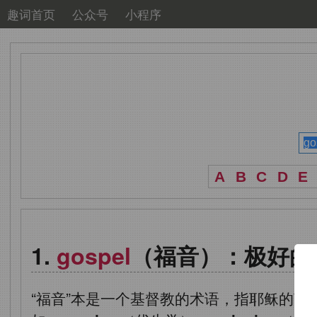
趣词首页
公众号
小程序
A
B
C
D
E
gospel
（福音）：极好的
“福音”本是一个基督教的术语，指耶稣的