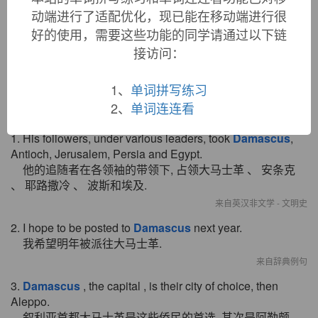
Arabic
Dimashq
), from a pre-Semitic name of unknown
动端进行了适配优化，现已能在移动端进行很
origin. Related:
Damascene
, from Latin
Damascenus
"of
Damascus."
好的使用，需要这些功能的同学请通过以下链
接访问：
1、
单词拼写练习
双语例句
2、
单词连连看
1. His followers, under various leaders, took
Damascus
,
Antioch, Jerusalem, Persia and Egypt.
他的追随者在各领袖的带领下, 占领大马士革 、 安条克
、 耶路撒冷 、 波斯和埃及.
来自英汉非文学 - 文明史
2. I hope to be posted to
Damascus
next year.
我希望明年被派往大马士革.
来自辞典例句
3.
Damascus
, the capital , is their city of choice, then
Aleppo.
叙利亚首都大马士革是这些侨民的首选, 其次是阿勒颇.