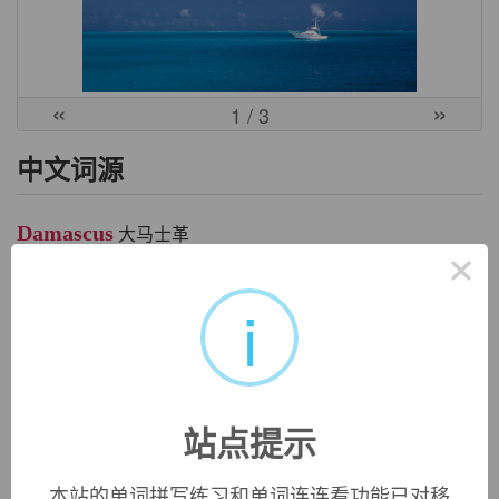
«
»
1
/ 3
中文词源
Damascus
大马士革
×
叙利亚古城，以出产丝织品和钢铁著称。
i
英文词源
Damascus
ancient city in Syria, famous in medieval times for silk and
站点提示
steel, mid-13c., from Latin
Damascus
, from Greek
Damaskos
, from Semitic (compare Hebrew
Dammeseq
,
本站的单词拼写练习和单词连连看功能已对移