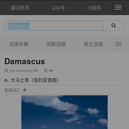
趣词首页
公众号
小程序
词源字典
词根词缀
英文词源
Damascus
英 [də'mæskəs]
美
n.
大马士革（叙利亚首都）
星级词汇: