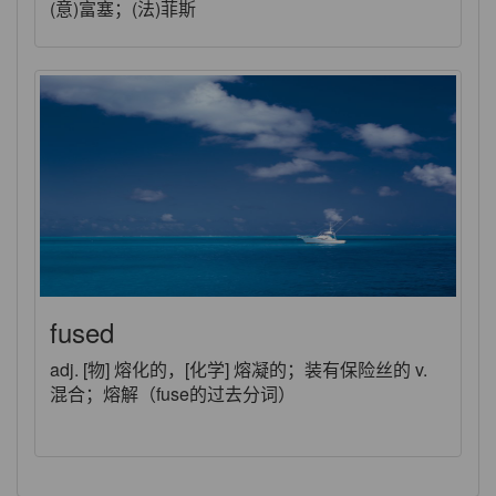
(意)富塞；(法)菲斯
fused
adj. [物] 熔化的，[化学] 熔凝的；装有保险丝的 v.
混合；熔解（fuse的过去分词）