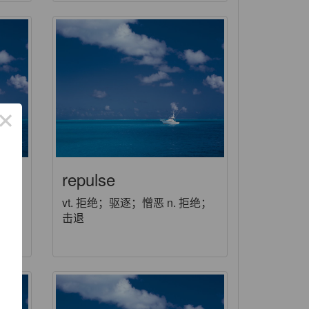
×
repulse
爬行
vt. 拒绝；驱逐；憎恶 n. 拒绝；
击退
了
功