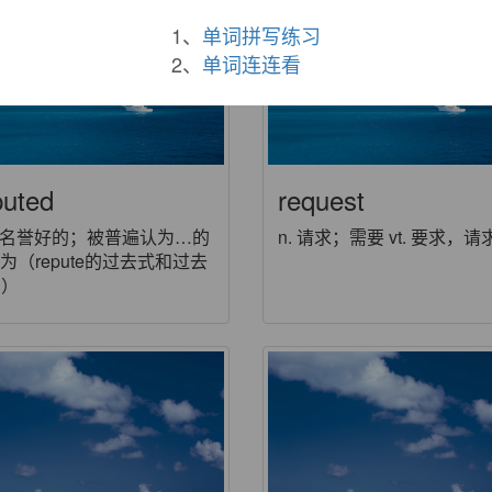
1、
单词拼写练习
2、
单词连连看
puted
request
j. 名誉好的；被普遍认为…的
n. 请求；需要 vt. 要求，请
 认为（repute的过去式和过去
词）