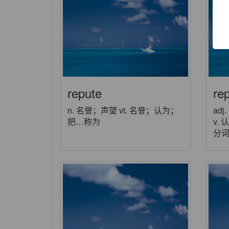
repute
re
n. 名誉；声望 vt. 名誉；认为；
ad
把…称为
v.
分