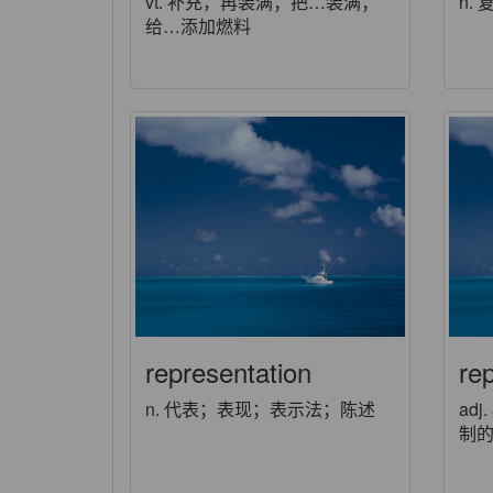
vt. 补充，再装满；把…装满；
n.
给…添加燃料
representation
re
n. 代表；表现；表示法；陈述
ad
制的