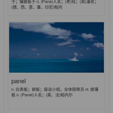
于；镶嵌板于 n. (Pane)人名；(老)班；(英)潘恩；
(德、西、意、塞、印尼)帕内
panel
n. 仪表板；嵌板；座谈小组，全体陪审员 vt. 嵌镶
板 n. (Panel)人名；(英、法)帕内尔