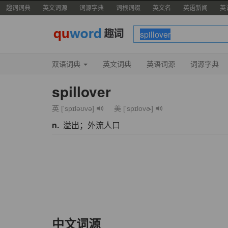
趣词词典
英文词源
词源字典
词根词缀
英文名
英语新闻
英
双语词典
英文词典
英语词源
词源字典
spillover
英 ['spɪləʊvə]
美 ['spɪlovɚ]
n.
溢出；外流人口
中文词源