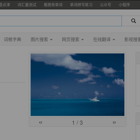
语点津
词汇量测试
看图背单词
单词拼写练习
公众号
小程序
词根字典
图片搜索
网页搜索
在线翻译
影视搜
«
»
1
/ 3