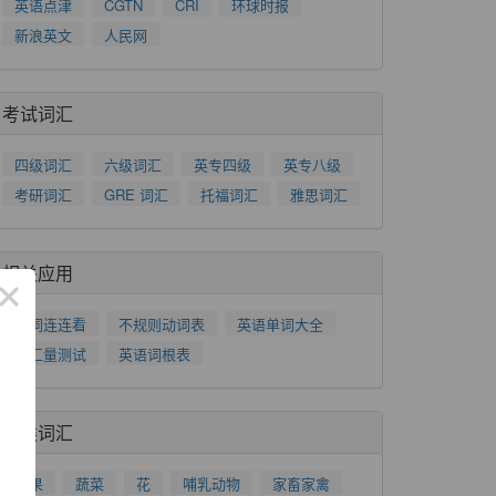
英语点津
CGTN
CRI
环球时报
新浪英文
人民网
考试词汇
四级词汇
六级词汇
英专四级
英专八级
考研词汇
GRE 词汇
托福词汇
雅思词汇
相关应用
×
单词连连看
不规则动词表
英语单词大全
词汇量测试
英语词根表
分类词汇
水果
蔬菜
花
哺乳动物
家畜家禽