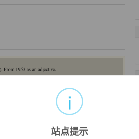
). From 1953 as an adjective.
i
on was confined to some broken glass.
碎了。
站点提示
来自柯林斯例句