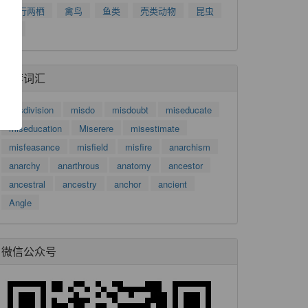
爬行两栖
禽鸟
鱼类
壳类动物
昆虫
了
树
功
推荐词汇
misdivision
misdo
misdoubt
miseducate
miseducation
Miserere
misestimate
misfeasance
misfield
misfire
anarchism
anarchy
anarthrous
anatomy
ancestor
ancestral
ancestry
anchor
ancient
Angle
微信公众号