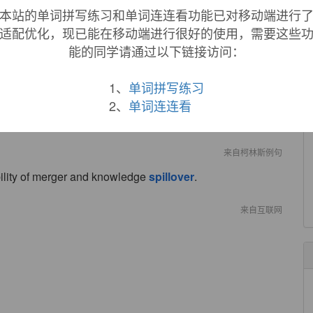
 staff and reporters.
本站的单词拼写练习和单词连连看功能已对移动端进行
适配优化，现已能在移动端进行很好的使用，需要这些
来自《权威词典》
能的同学请通过以下链接访问：
 tourists.
1、
单词拼写练习
来自《简明英汉词典》
2、
单词连连看
pillover
into family life.
来自柯林斯例句
bility of merger and knowledge
spillover
.
来自互联网