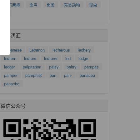
了
爬行两栖
禽鸟
鱼类
壳类动物
昆虫
功
树
推荐词汇
Lebanese
Lebanon
lecherous
lechery
lectern
lecture
lecturer
led
ledge
ledger
palpitation
palsy
paltry
pampas
pamper
pamphlet
pan
pan-
panacea
panache
微信公众号