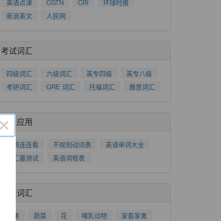
英语点津
CGTN
CRI
环球时报
新浪英文
人民网
考试词汇
四级词汇
六级词汇
英专四级
英专八级
考研词汇
GRE 词汇
托福词汇
雅思词汇
×
相关应用
单词连连看
不规则动词表
英语单词大全
词汇量测试
英语词根表
分类词汇
水果
蔬菜
花
哺乳动物
家畜家禽