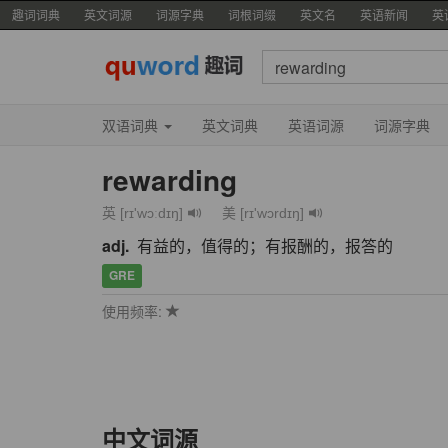
趣词词典
英文词源
词源字典
词根词缀
英文名
英语新闻
英
双语词典
英文词典
英语词源
词源字典
rewarding
英 [rɪ'wɔːdɪŋ]
美 [rɪ'wɔrdɪŋ]
adj.
有益的，值得的；有报酬的，报答的
GRE
使用频率:
中文词源