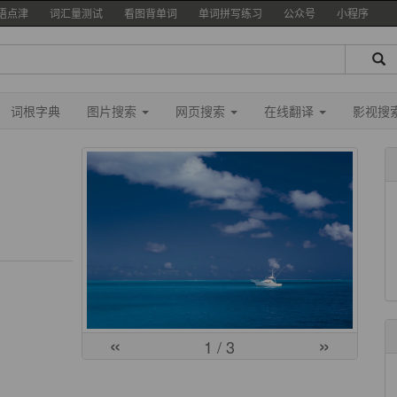
语点津
词汇量测试
看图背单词
单词拼写练习
公众号
小程序
词根字典
图片搜索
网页搜索
在线翻译
影视搜
«
»
1
/ 3