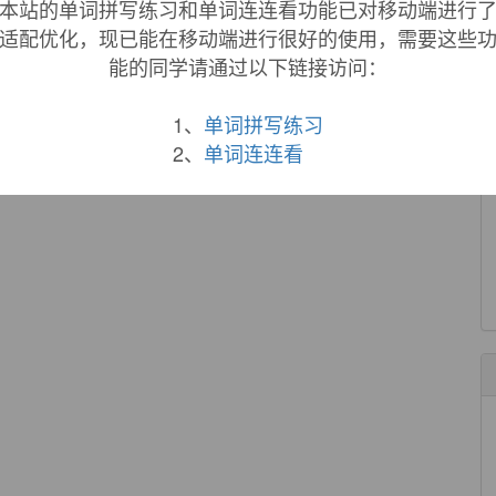
本站的单词拼写练习和单词连连看功能已对移动端进行
适配优化，现已能在移动端进行很好的使用，需要这些
来自《简明英汉词典》
能的同学请通过以下链接访问：
ding
.
1、
单词拼写练习
来自《简明英汉词典》
2、
单词连连看