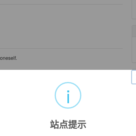
 oneself.
来自柯林斯例句
ly and financially
rewarding
.
i
两方面都能令人满足。
来自柯林斯例句
her
站点提示
来自《权威词典》
e less able children.