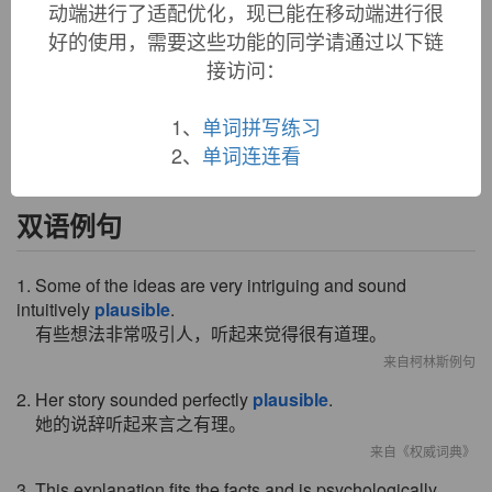
动端进行了适配优化，现已能在移动端进行很
1540s, "acceptable, agreeable," from Latin
plausibilis
好的使用，需要这些功能的同学请通过以下链
"deserving applause, acceptable," from
plaus-
, past participle
接访问：
stem of
plaudere
"to applaud" (see
plaudit
). Meaning
"having the appearance of truth" is recorded from 1560s.
Related:
Plausibly
.
1、
单词拼写练习
2、
单词连连看
双语例句
1. Some of the ideas are very intriguing and sound
intuitively
plausible
.
有些想法非常吸引人，听起来觉得很有道理。
来自柯林斯例句
2. Her story sounded perfectly
plausible
.
她的说辞听起来言之有理。
来自《权威词典》
3. This explanation fits the facts and is psychologically