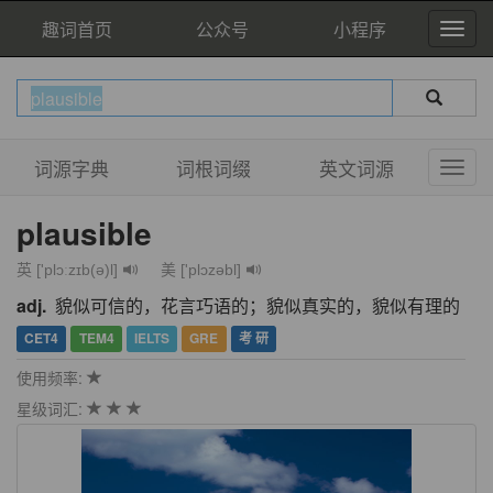
趣词首页
公众号
小程序
词源字典
词根词缀
英文词源
plausible
英 ['plɔːzɪb(ə)l]
美 ['plɔzəbl]
adj.
貌似可信的，花言巧语的；貌似真实的，貌似有理的
CET4
TEM4
IELTS
GRE
考 研
使用频率:
星级词汇: