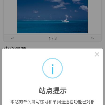
«
»
1
/ 3
中文词源
×
i
plausible
可信的，有道理的
来自拉丁语plaudere,击，打，拍掌，-s,过去分词格，词源同
applaud,implosive.引申词义可信的，有道理的。
站点提示
英文词源
本站的单词拼写练习和单词连连看功能已对移
plausible (adj.)