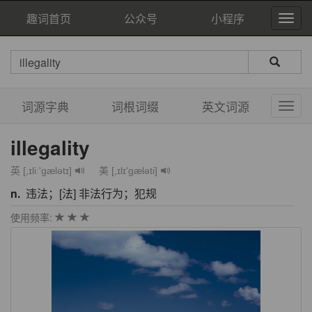
趣词首页
公众号
小程序
词源字典
词根词缀
英文词源
illegality
英 [,ɪliː'ɡælətɪ]
美 [,ɪlɪ'ɡæləti]
n.
违法；[法] 非法行为；犯规
使用频率: