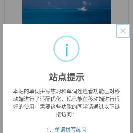
×
«
»
1
/ 3
i
英文词源
illegality (n.)
1630s, from
illegal
+
-ity
; or else from French
illegalité
站点提示
(14c.).
本站的单词拼写练习和单词连连看功能已对移
动端进行了适配优化，现已能在移动端进行很
双语例句
好的使用，需要这些功能的同学请通过以下链
接访问：
1. No
illegality
is suspected.
未怀疑有违法之事。
1、
单词拼写练习