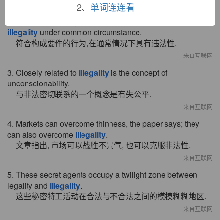
来自《权威词典》
2、
单词连连看
2. The act according with constitutive requirements has
illegality
under common circumstance.
符合构成要件的行为,在通常情况下具有违法性.
来自互联网
3. Closely related to
illegality
is the concept of
unconscionability.
与非法密切联系的一个概念是有失公平.
来自互联网
4. Markets can overcome thinness, the paper says; they
can also overcome
illegality
.
文章指出, 市场可以战胜不景气, 也可以克服非法性.
来自互联网
5. These secret agents occupy a twilight zone between
legality and
illegality
.
这些秘密特工活动在合法与不合法之间的模模糊糊地区.
来自互联网