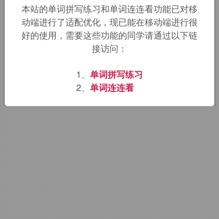
本站的单词拼写练习和单词连连看功能已对移
词根词缀：
il-
不
,
无
,
非
+
-leg-
法(规)
+
动端进行了适配优化，现已能在移动端进行很
-ality
名词词尾
好的使用，需要这些功能的同学请通过以下链
接访问：
该词的英语词源请访问趣词词源英文版：
1、
单词拼写练习
illegality
词源，
illegality
含义。
2、
单词连连看