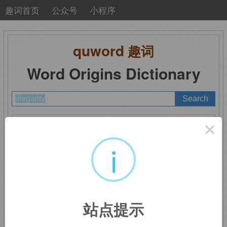
趣词首页
公众号
小程序
quword
趣词
Word Origins Dictionary
A
B
C
D
E
F
G
H
I
J
K
L
M
×
N
O
P
Q
R
S
T
U
V
W
X
Y
Z
i
illegality
：不合法，违
站点提示
法