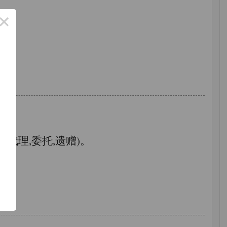
×
了
tus(代理,委托,遗赠)。
功