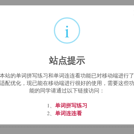
gi, lectus(采集,诵读)。
i
dialect
elect
,
站点提示
本站的单词拼写练习和单词连连看功能已对移动端进行
规)及其派生的动词lego, legare, legavi, lega
适配优化，现已能在移动端进行很好的使用，需要这些
能的同学请通过以下链接访问：
ve
legislator
legitimate
,
,
单词拼写练习
1、
单词连连看
2、