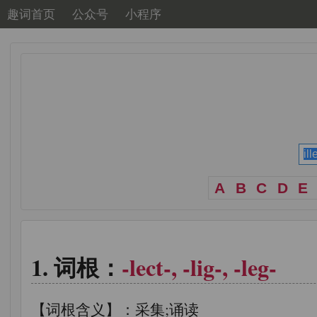
趣词首页
公众号
小程序
A
B
C
D
E
词根：
-lect-, -lig-, -leg-
【词根含义】：采集;诵读