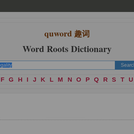
quword
趣词
Word Roots Dictionary
F
G
H
I
J
K
L
M
N
O
P
Q
R
S
T
U