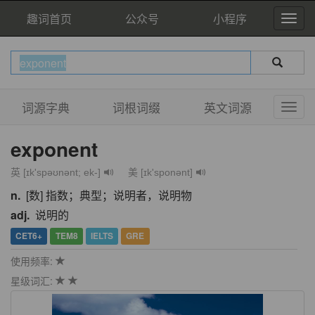
趣词首页
公众号
小程序
词源字典
词根词缀
英文词源
exponent
英 [ɪk'spəʊnənt; ek-]
美 [ɪk'sponənt]
n.
[数] 指数；典型；说明者，说明物
adj.
说明的
CET6+
TEM8
IELTS
GRE
使用频率:
星级词汇: