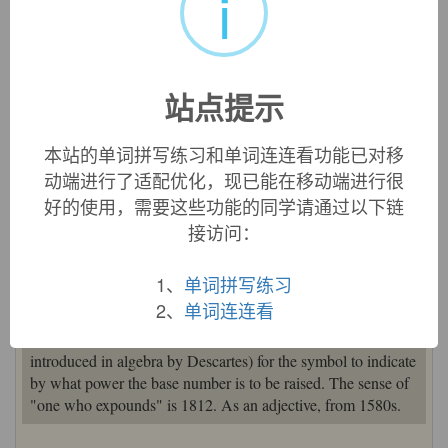
i
中文词源
exponent
拥护者，鼓吹者，指数
站点提示
ex-, 向外。-pon, 放置，词源同pose, component.即展开，描述
美好的前景，引申义拥护，鼓吹。同时用来指数学术语指数
本站的单词拼写练习和单词连连看功能已对移
（据说来自笛尔卡）。
动端进行了适配优化，现已能在移动端进行很
英文词源
好的使用，需要这些功能的同学请通过以下链
接访问：
exponent (n.)
1、
单词拼写练习
1706, from Latin
exponentem
(nominative
exponens
),
2、
单词连连看
present participle of
exponere
"put forth" (see
expound
).
Earliest use is the mathematical one (said to have been
introduced in algebra by Descartes) for the symbol to indicate
by what power the base number is to be raised. The sense of
"one who expounds" is 1812. As an adjective, from 1580s.