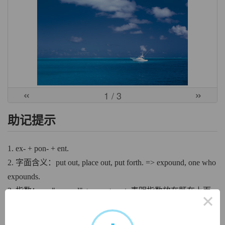
«
»
1
/ 3
助记提示
1. ex- + pon- + ent.
2. 字面含义：put out, place out, put forth. => expound, one who
expounds.
3. 指数：ex- "upward" + pon- + -ent. 表明指数放在既在上面
×
又在外面的位置上。