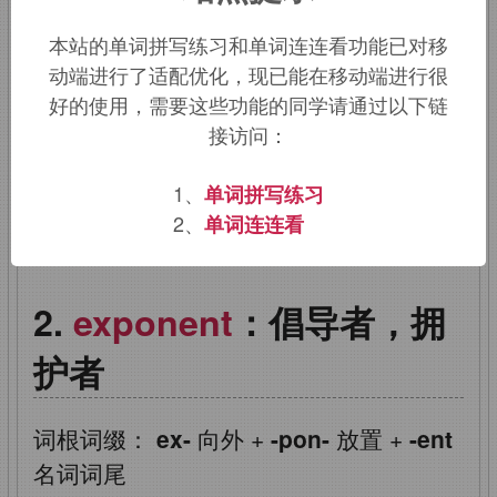
本站的单词拼写练习和单词连连看功能已对移
ex-,
向外。
-pon,
放置，词源同
pose,
动端进行了适配优化，现已能在移动端进行很
component.
即展开，描述美好的前景，
好的使用，需要这些功能的同学请通过以下链
引申义拥护，鼓吹。同时用来指数学术语
接访问：
指数（据说来自笛尔卡）。
1、
单词拼写练习
该词的英语词源请访问趣词词源英文版：
2、
单词连连看
exponent
词源，
exponent
含义。
exponent
：倡导者，拥
护者
词根词缀：
ex-
向外
+
-pon-
放置
+
-ent
名词词尾