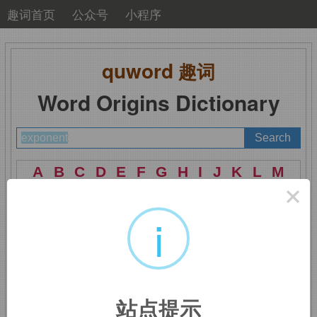
趣词首页
公众号
小程序
quword
趣词
Word Origins Dictionary
A
B
C
D
E
F
G
H
I
J
K
L
M
×
N
O
P
Q
R
S
T
U
V
W
X
Y
Z
i
exponent
：拥护者，鼓
吹者，指数
站点提示