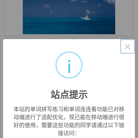
«
»
1
/ 3
×
英文词源
i
Aztec
1787, from Spanish
Azteca
, from Nahuatl
aztecatl
(plural
aztecah
), meaning "coming from
Aztlan
," name of their
站点提示
legendary place of origin, usually said to lie somewhere in
what is now southwestern U.S.
本站的单词拼写练习和单词连连看功能已对移
动端进行了适配优化，现已能在移动端进行很
好的使用，需要这些功能的同学请通过以下链
双语例句
接访问：