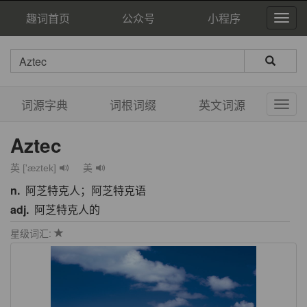
趣词首页
公众号
小程序
词源字典
词根词缀
英文词源
Aztec
英 ['æztek]
美
n.
阿芝特克人；阿芝特克语
adj.
阿芝特克人的
星级词汇: