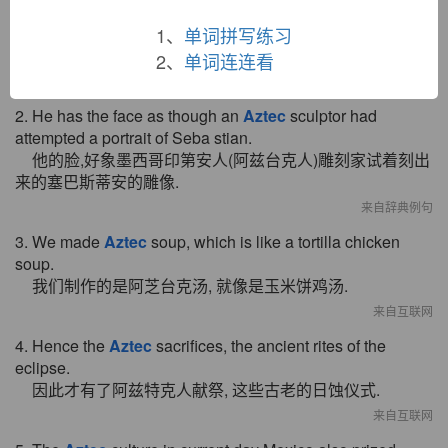
1、
单词拼写练习
1. The religion of the
Aztec
was a bloodthirsty one.
阿兹台克人的宗教信仰是一种嗜杀的宗教.
2、
单词连连看
来自辞典例句
2. He has the face as though an
Aztec
sculptor had
attempted a portrait of Seba stian.
他的脸,好象墨西哥印第安人(阿兹台克人)雕刻家试着刻出
来的塞巴斯蒂安的雕像.
来自辞典例句
3. We made
Aztec
soup, which is like a tortilla chicken
soup.
我们制作的是阿芝台克汤, 就像是玉米饼鸡汤.
来自互联网
4. Hence the
Aztec
sacrifices, the ancient rites of the
eclipse.
因此才有了阿兹特克人献祭, 这些古老的日蚀仪式.
来自互联网