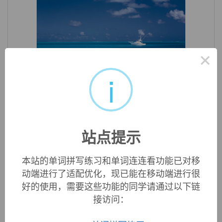
×
«
i
»
1
/ 3
英文词源
站点提示
polynomial
1670s (n.), 1704 (adj.), irregularly formed from
poly-
+ stem
of
binomial
.
本站的单词拼写练习和单词连连看功能已对移
动端进行了适配优化，现已能在移动端进行很
好的使用，需要这些功能的同学请通过以下链
接访问：
双语例句