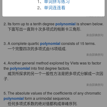
1、
单词拼写练习
1. I have no idea about factorable
polynomial
.
2、
单词连连看
我对可因子分解多项式一无所知。
来自辞典例句
2. Its form up to a tenth degree
polynomial
is shown below.
下面写出一直到十次多项式的帕斯卡三角形.
来自辞典例句
3. A complete quartic
polynomial
consists of 15 terms.
一个完整四次的多项式由15项组成.
来自辞典例句
4. Another general method explored by Viets was to factor
the
polynomial
into first degree factors.
威茨所探求的另一个一般性方法是把多项式分解成一次因
子.
来自辞典例句
5. The absolute values of the coefficients of any chromatic
polynomial
form a unimodal sequence.
任何多项式系数的绝对值都构成单峰序列.