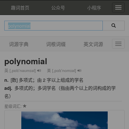
趣词首页
公众号
小程序
词源字典
词根词缀
英文词源
polynomial
英 [,pɒlɪ'nəʊmɪəl]
美 [,pɑlɪ'nomɪəl]
n.
[数] 多项式；由 2 字以上组成的学名
adj.
多项式的；多词学名（指由两个以上的词构成的学
名）
星级词汇: