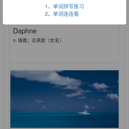
1、
单词拼写练习
2、
单词连连看
Daphne
n. 瑞香；达芙妮（女名）