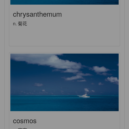
chrysanthemum
n. 菊花
cosmos