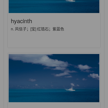
hyacinth
n. 风信子；[宝] 红锆石；紫蓝色