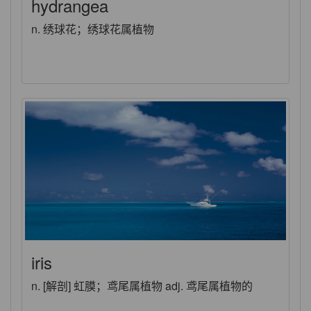
hydrangea
n. 绣球花；绣球花属植物
iris
n. [解剖] 虹膜；鸢尾属植物 adj. 鸢尾属植物的