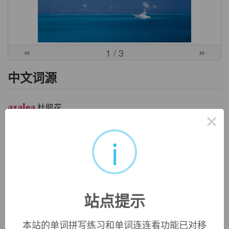
«
»
1
/ 3
中文词源
azalea
杜鹃花
×
az, 干，词源同arid，干旱的。指该花生长于干旱的土地。
i
英文词源
azalea
站点提示
azalea:
see
arid
azalea (n.)
本站的单词拼写练习和单词连连看功能已对移
type of flowering shrub, 1753, Modern Latin, coined by