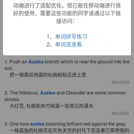
Linnaeus from the fem. of Greek
azaleos
"dry," related to
动端进行了适配优化，现已能在移动端进行很
azein
"to dry up" (see
ash
(n.1)). The plant thrives in sandy
好的使用，需要这些功能的同学请通过以下链
soil.
接访问：
1、
单词拼写练习
2、
单词连连看
双语例句
1. Push an
Azalea
branch which is near the ground into the
soil.
把一根靠近地面的杜鹃树枝压进土里.
来自互联网
2. The Hibiscus,
Azalea
and Oleander are some common
shrubs.
大红花, 杜鹃和夹竹桃是一些常见的灌木.
来自互联网
3. One lone
azalea
blooming brilliant red against the gray.
一株孤独的杜鹃花在灰色天空的衬托下怒呈着它那艳丽的