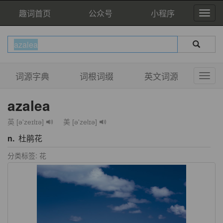
趣词首页
公众号
小程序
词源字典
词根词缀
英文词源
azalea
英 [ə'zeɪlɪə]
美 [ə'zelɪə]
n.
杜鹃花
分类标签: 花