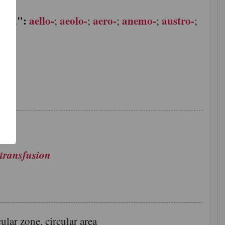
wind":
aello-
aeolo-
aero-
anemo-
austro-
;
;
;
;
;
了
功
transfusion
ar zone, circular area