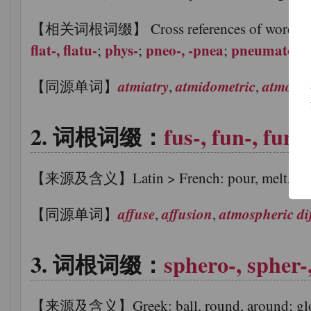
【相关词根词缀】 Cross references of word groups th
flat-, flatu-
phys-
pneo-, -pnea
pneumato-
;
;
;
;
atmiatry
atmidometric
atmobio
【同源单词】
,
,
词根词缀：
fus-, fun-, fund
【来源及含义】Latin > French: pour, melt, bl
affuse
affusion
atmospheric di
【同源单词】
,
,
词根词缀：
sphero-, spher-
【来源及含义】Greek: ball, round, around; globe, gl