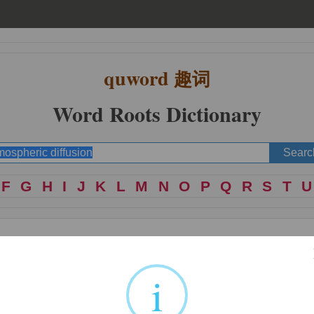
quword
趣词
Word Roots Dictionary
F
G
H
I
J
K
L
M
N
O
P
Q
R
S
T
U
i
spiration