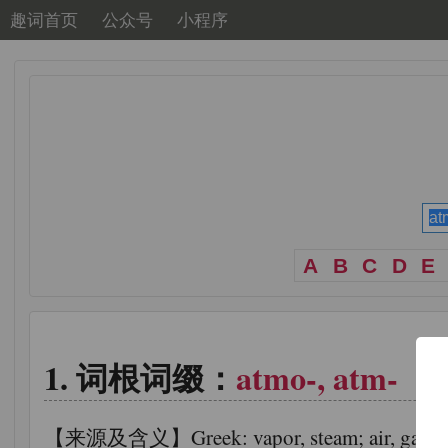
趣词首页
公众号
小程序
A
B
C
D
E
词根词缀：
atmo-, atm-
【来源及含义】Greek: vapor, steam; air, gas; re