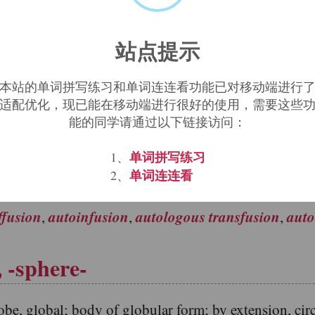
"air, 
at are related, directly or indirectly, to:
站点提示
turb-
vent-
zephyro-
;
;
.
s
atmocausis
atmocautery
atmoclast
,
,
,
本站的单词拼写练习和单词连连看功能已对移动端进行
适配优化，现已能在移动端进行很好的使用，需要这些
能的同学请通过以下链接访问：
-, fut-, found-
单词拼写练习
1、
单词连连看
2、
end
ffusion
autoinfusion
autologous transfusion
auto
,
,
,
, -sphere-
obal; body of globular form; by extension, circul