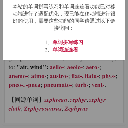
本站的单词拼写练习和单词连连看功能已对移
动端进行了适配优化，现已能在移动端进行很
【来源及含义】Greek > Latin: west wind
好的使用，需要这些功能的同学请通过以下链
zefferus
zephyrus
[Old English
from Latin
接访问：
zephuros
from Greek
]
单词拼写练习
1、
【相关词根词缀】 Cross references of word
单词连连看
2、
groups that are related, directly or indirectly,
"air, wind":
aello-
aeolo-
aero-
to:
;
;
;
anemo-
atmo-
austro-
flat-, flatu-
phys-
;
;
;
;
;
pneo-, -pnea
pneumato-
turb-
vent-
;
;
;
.
zephrean
zephyr
zephyr
【同源单词】
,
,
cloth
Zephyrosaurus
Zephyrus
,
,