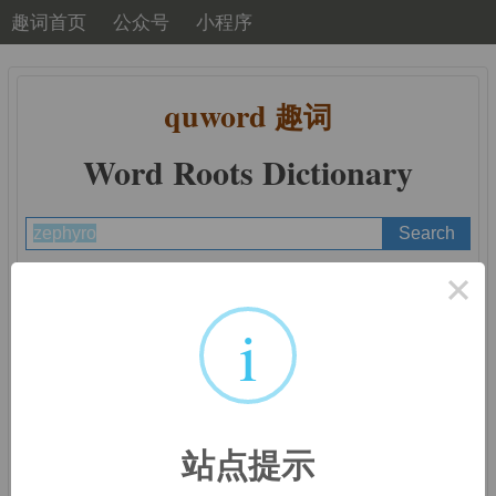
趣词首页
公众号
小程序
quword
趣词
Word Roots Dictionary
×
A
B
C
D
E
F
G
H
I
J
K
L
M
N
O
P
Q
R
S
T
U
V
W
X
Y
Z
i
词根词缀：
zephyro-,
站点提示
zephyr-