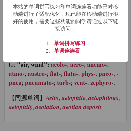
【来源及含义】Greek: stormy wind,
本站的单词拼写练习和单词连连看功能已对移
whirlwind; from Greek mythology, Aëllo, a
动端进行了适配优化，现已能在移动端进行很
好的使用，需要这些功能的同学请通过以下链
harpy; whose name literally means,
接访问：
"Stormswift"
单词拼写练习
1、
【相关词根词缀】 Cross references of word
单词连连看
2、
groups that are related, directly or indirectly,
"air, wind":
aeolo-
aero-
anemo-
to:
;
;
;
atmo-
austro-
flat-, flatu-
phys-
pneo-, -
;
;
;
;
pnea
pneumato-
turb-
vent-
zephyro-
;
;
;
;
.
Aello
aelophile
aelophilous
【同源单词】
,
,
,
aelophily
aeolation
aeolian deposit
,
,