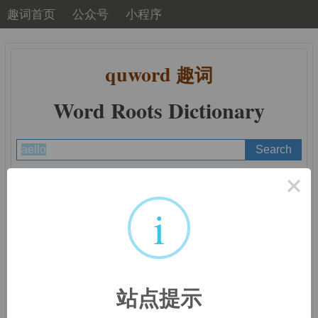
趣词首页
公众号
小程序
quword
趣词
Word Roots Dictionary
×
A
B
C
D
E
F
G
H
I
J
K
L
M
N
O
P
Q
R
S
T
U
V
W
X
Y
Z
i
词根词缀：
aello-
站点提示