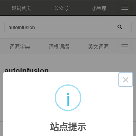
趣词首页
公众号
小程序
词源字典
词根词缀
英文词源
autoinfusion
×
i
双语例句
暂无相关例句
站点提示
Copyright © QuWord.com All Rights Reserved.