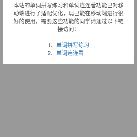
词根大全
|
联系站长
本站的单词拼写练习和单词连连看功能已对移
蜀ICP备19033398号-1
动端进行了适配优化，现已能在移动端进行很
好的使用，需要这些功能的同学请通过以下链
接访问：
1、
单词拼写练习
2、
单词连连看