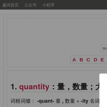
趣词首页
公众号
小程序
A
B
C
D
E
quantity
：量，数量；大
词根词缀：
-quant-
量
,
数量
+
-ity
名词词