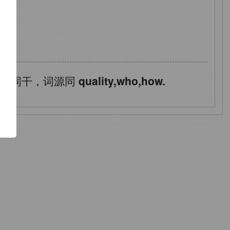
了
功
词词干，词源同
quality,who,how.