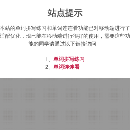
antity
词源，
quantity
含义。
站点提示
本站的单词拼写练习和单词连连看功能已对移动端进行
适配优化，现已能在移动端进行很好的使用，需要这些
能的同学请通过以下链接访问：
i,
谁，什么，如何，该，来自
PIE
*
kwo,
疑问代
1、
单词拼写练习
2、
单词连连看