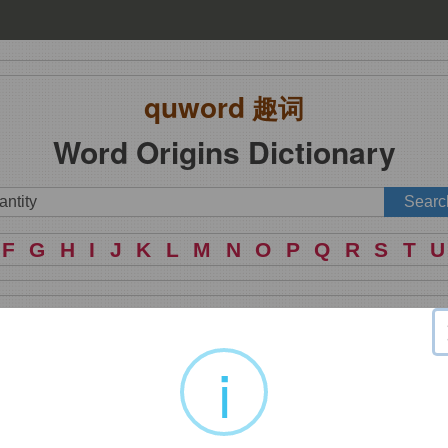
quword
趣词
Word Origins Dictionary
F
G
H
I
J
K
L
M
N
O
P
Q
R
S
T
U
量
i
尾