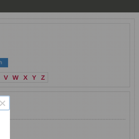
V
W
X
Y
Z
×