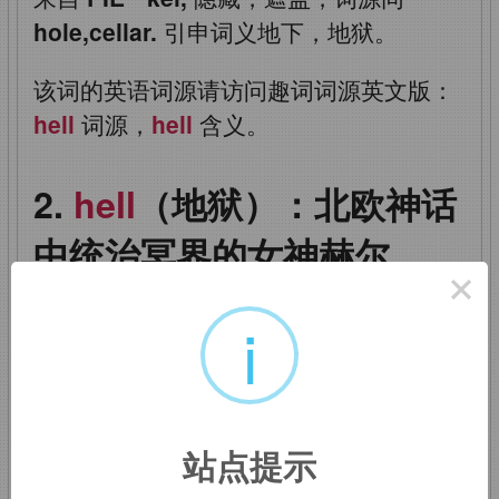
hole,cellar.
引申词义地下，地狱。
该词的英语词源请访问趣词词源英文版：
hell
词源，
hell
含义。
hell
（地狱）：北欧神话
中统治冥界的女神赫尔
×
i
在北欧神话中，赫尔（
Hel
，又译作海
拉）是掌管冥界的女神，是邪神洛基与冰
霜女巨人安尔伯达的小女儿，后被主神奥
站点提示
丁贬到黑暗的阴间作了冥界女王。赫尔所