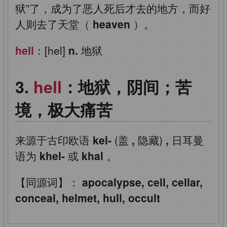
狱”了，成为了恶人死后才去的地方，而好
人则去了天堂（
heaven
）。
hell
：[hel]
n.
地狱
hell
：地狱，阴间；苦
境，极大痛苦
来源于古印欧语
kel-
(盖
,
隐藏)
,
日耳曼
语为
khel-
或
khal
。
【同源词】：
apocalypse, cell, cellar,
conceal, helmet, hull, occult