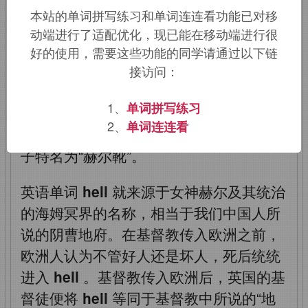
统治的冥界被称为“海姆冥界”（
Helheim
本站的单词拼写练习和单词连连看功能已对移
），意思就是“赫尔的家”。北欧人认为海
动端进行了适配优化，现已能在移动端进行很
姆冥界位于世界的最底层，须在极北的寒
好的使用，需要这些功能的同学请通过以下链
冷黑暗之地走上九天九夜的崎岖道路方能
接访问：
到达。北欧人通常在死者脚上穿一双特别
1、
单词拼写练习
坚固的靴子，因为到冥国的九天九夜的崎
2、
单词连连看
岖道路须得有一双好靴子才能对付。这靴
子特名为“赫尔靴”。
英语单词
hell
就来源于女神赫尔及其统治
的海姆冥界的名称，相当于我们中国人所
说的阴曹地府。在基督教传入欧洲之前，
欧洲人认为不管好人还是坏人，死后统统
进入
hell
。基督教传入欧洲后，英国的基
督徒便将
hell
等同于基督教中所说的“地