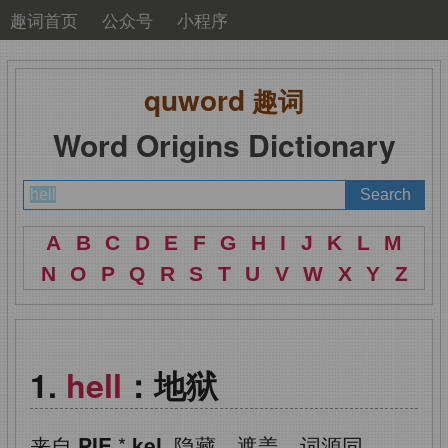
趣词首页
公众号
小程序
quword
趣词
Word Origins Dictionary
A
B
C
D
E
F
G
H
I
J
K
L
M
N
O
P
Q
R
S
T
U
V
W
X
Y
Z
hell
：地狱
来自
PIE
*
kel,
隐藏，遮盖，词源同